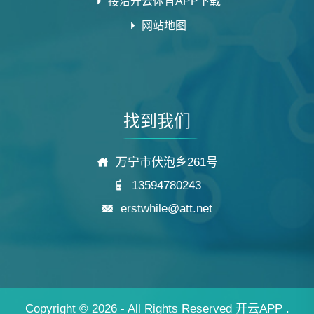
接洽开云体育APP下载
网站地图
找到我们
万宁市伏泡乡261号
13594780243
erstwhile@att.net
Copyright © 2026 - All Rights Reserved
开云APP
.