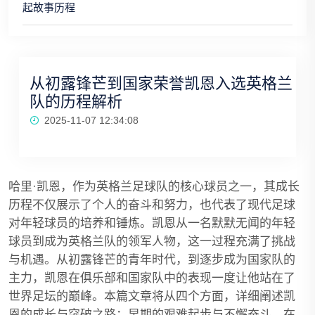
起故事历程
从初露锋芒到国家荣誉凯恩入选英格兰
队的历程解析
2025-11-07 12:34:08
哈里·凯恩，作为英格兰足球队的核心球员之一，其成长
历程不仅展示了个人的奋斗和努力，也代表了现代足球
对年轻球员的培养和锤炼。凯恩从一名默默无闻的年轻
球员到成为英格兰队的领军人物，这一过程充满了挑战
与机遇。从初露锋芒的青年时代，到逐步成为国家队的
主力，凯恩在俱乐部和国家队中的表现一度让他站在了
世界足坛的巅峰。本篇文章将从四个方面，详细阐述凯
恩的成长与突破之路：早期的艰难起步与不懈奋斗、在