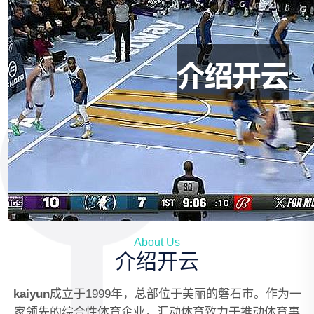
About Us
介绍开云
kaiyun
成立于1999年，总部位于美丽的磐石市。作为一
家领先的综合性体育企业，汇动体育致力于推动体育事