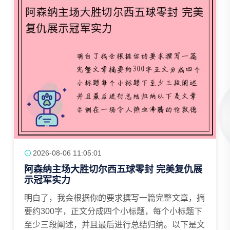
2026-08-06 11:05:01
阿森纳主场大胜切尔西五球零封 完美复仇展
示冠军实力
明白了，我会根据你的要求撰写一篇完整文章，摘
要约300字，正文分成四个小标题，每个小标题下
至少三段阐述，并且最后进行总结归纳。以下是文