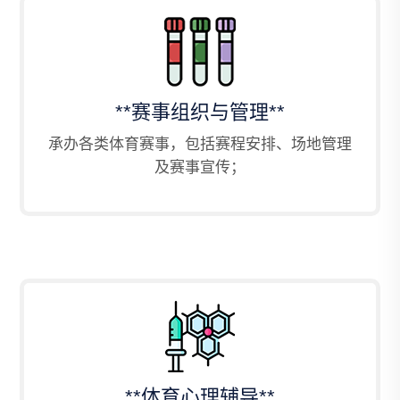
**赛事组织与管理**
承办各类体育赛事，包括赛程安排、场地管理
及赛事宣传；
**体育心理辅导**