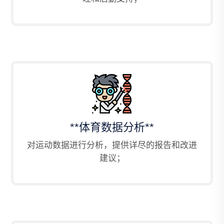
**体育数据分析**
对运动数据进行分析，提供详尽的报告和改进
建议；