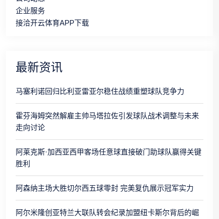
企业服务
接洽开云体育APP下载
最新资讯
马塞利诺回归比利亚雷亚尔稳住战绩重塑球队竞争力
霍芬海姆突然解雇主帅马塔拉佐引发球队战术调整与未来
走向讨论
阿莱克斯·加西亚西甲客场任意球直接破门助球队赢得关键
胜利
阿森纳主场大胜切尔西五球零封 完美复仇展示冠军实力
阿尔米隆创亚特兰大联队转会纪录加盟纽卡斯尔背后的崛