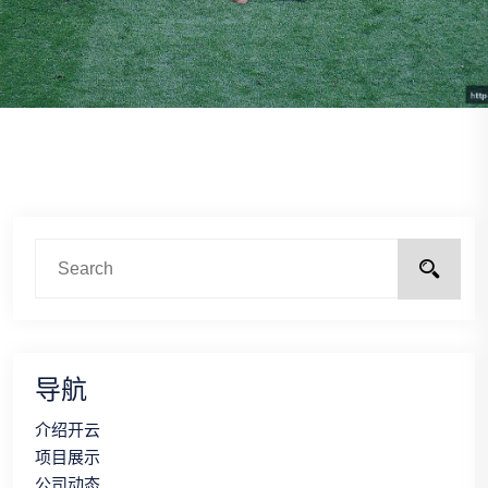
导航
介绍开云
项目展示
公司动态