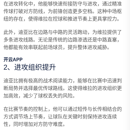
在进攻转化中，他能够快速衔接防守与进攻，通过精准
传球打破对方防线，为前锋创造更多空档。这种中场枢
纽的存在，使得维拉在控球和推进节奏上更具掌控力。
此外，迪亚比在边路与中路的灵活跑动，为维拉提供了
多条进攻线路。无论是传统的边路渗透还是中路直塞，
他都能有效串联起前场球员，提升整体进攻威胁。
开云APP
2、进攻组织提升
迪亚比拥有极高的战术阅读能力，能够在比赛中迅速判
断局势并选择最优传球路线。这使得维拉的进攻组织更
加高效，减少了球权丢失的风险。
在比赛节奏的控制上，他可以通过短传与长传相结合的
方式调节场上节奏，让球队在关键时刻保持进攻连续
性，同时增加对方防守难度。