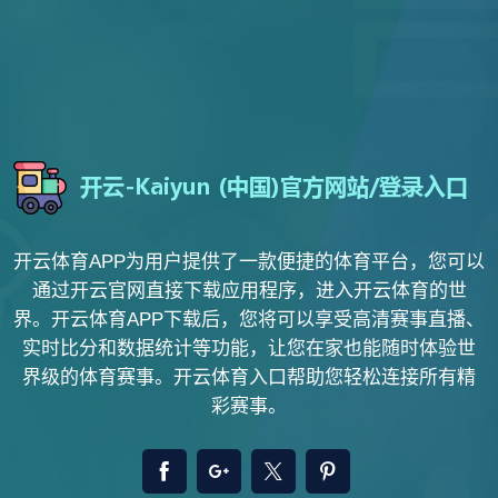
开云体育APP为用户提供了一款便捷的体育平台，您可以
通过开云官网直接下载应用程序，进入开云体育的世
界。开云体育APP下载后，您将可以享受高清赛事直播、
实时比分和数据统计等功能，让您在家也能随时体验世
界级的体育赛事。开云体育入口帮助您轻松连接所有精
彩赛事。