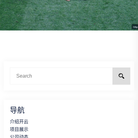
导航
介绍开云
项目展示
公司动态