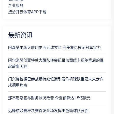
企业服务
接洽开云体育APP下载
最新资讯
阿森纳主场大胜切尔西五球零封 完美复仇展示冠军实力
阿尔米隆创亚特兰大联队转会纪录加盟纽卡斯尔背后的崛
起故事历程
门兴格拉德巴赫战绩持续低迷引发危机球队重建未来走向
成德甲焦点
那不勒斯宣布财务状况改善 今夏预算达1.5亿欧元
远藤航联赛杯决赛首发全场发挥出色助球队获胜