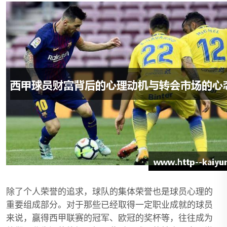
除了个人荣誉的追求，球队的集体荣誉也是球员心理的
重要组成部分。对于那些已经取得一定职业成就的球员
来说，赢得西甲联赛的冠军、欧冠的奖杯等，往往成为