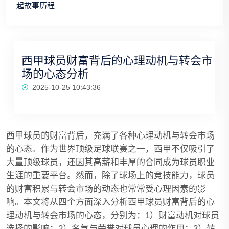
起故事历程
西甲球员财富背后的心理动机与转会市
场的心态分析
2025-10-25 10:43:36
西甲球员的财富背后，充满了各种心理动机与转会市场
的心态。作为世界顶级足球联赛之一，西甲不仅吸引了
大量顶级球员，还因其高薪和丰厚的合同成为球员职业
生涯的重要平台。然而，除了球场上的竞技能力，球员
的财富积累与转会市场的动态也常常受心理因素的影
响。本文将从四个方面深入分析西甲球员财富背后的心
理动机与转会市场的心态，分别为：1）财富动机对球员
选择的影响；2）名气与荣誉对球员心理的作用；3）转