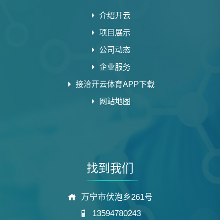
介绍开云
项目展示
公司动态
企业服务
接洽开云体育APP下载
网站地图
找到我们
万宁市伏泡乡261号
13594780243