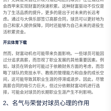
会西甲来实现财富的快速积累。这种财富驱动不仅仅是
为了生活品质的提升，更多的是出于对未来的长远考
虑。通过与大俱乐部签订高薪合同，球员可以更好地为
自己和家人提供保障，同时还能够为自己未来的退役生
活积累资金。
开云体育下载
然而，财富动机也可能带来负面影响。一些球员可能因
过分追求高薪，而忽视了职业发展的其他重要因素。例
如，球员在转会时可能过于依赖财务方面的考虑，而忽
略了球队的竞技水平、教练的管理能力和自身的成长空
间，这可能导致其职业生涯的停滞或退步。因此，尽管
高薪合同的吸引力巨大，但过分依赖财富动机进行选
择，可能会对球员的长期职业生涯产生不利影响。
2、名气与荣誉对球员心理的作用