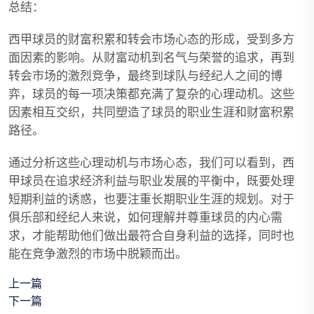
总结：
西甲球员的财富积累和转会市场心态的形成，受到多方
面因素的影响。从财富动机到名气与荣誉的追求，再到
转会市场的激烈竞争，最终到球队与经纪人之间的博
弈，球员的每一项决策都充满了复杂的心理动机。这些
因素相互交织，共同塑造了球员的职业生涯和财富积累
路径。
通过分析这些心理动机与市场心态，我们可以看到，西
甲球员在追求经济利益与职业发展的平衡中，既要处理
短期利益的诱惑，也要注重长期职业生涯的规划。对于
俱乐部和经纪人来说，如何理解并尊重球员的内心需
求，才能帮助他们做出最符合自身利益的选择，同时也
能在竞争激烈的市场中脱颖而出。
上一篇
下一篇