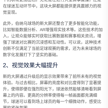
在球迷互动环节中，这块大屏都能提供更具震撼力的视
觉呈现。
此外，伯纳乌球场的新大屏还整合了更多智能化功能，
比如智能数据分析、AR增强现实技术等。这些技术的加
入，让观众能够实时获取比赛数据和赛事相关资讯，增
强了球迷对比赛的沉浸感和互动性。可以说，这种技术
创新不仅满足了当前足球观赛的需求，还为未来球场的
数字化发展打下了坚实的基础。
2、视觉效果大幅提升
新的大屏通过升级后的显示效果带来了前所未有的视觉
体验。与过去相比，屏幕的亮度和对比度得到了显著提
升，使得即便在强烈阳光下，球迷依然能够清晰看到屏
幕上的内容。更高的分辨率使得每一帧画面都充满细
节，球迷可以看到场上球员的每一个细微动作，感受比
赛的紧张氛围。