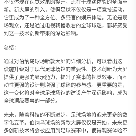
不仅体现在视觉效果的提升，还在于球迷体验的全面革
新。新大屏的引入，使得足球不仅仅是一项竞技运动，
它更成为了一种全方位、多感官的娱乐体验。无论是现
场观众，还是通过电视转播收看的全球球迷，都将感受
到这一技术创新带来的深远影响。
总结：
通过对伯纳乌球场新款大屏的详细分析，可以看出这一
设施升级对于现代足球场馆的重要性。技术创新为大屏
提供了更强的显示能力，提升了赛事的视觉效果，而互
动性更强的设计则增强了球迷的参与感。更重要的是，
这一变化将对全球足球场馆的建设产生深远影响，成为
全球顶级赛事的一部分。
未来，随着科技的不断进步，足球场地将迎来更多的数
字化变革。伯纳乌球场的新款大屏仅仅是开始，未来更
多创新技术将会被应用到足球赛事中，使得观赛体验不