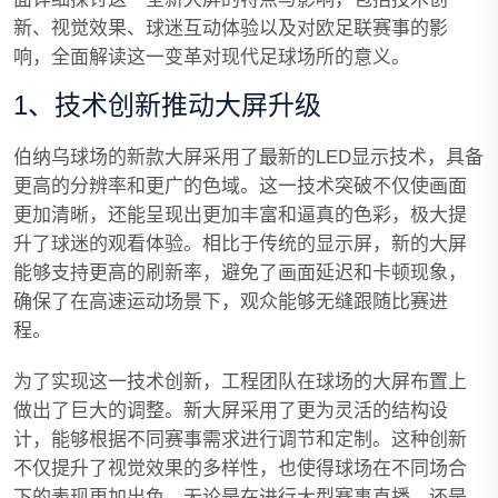
新、视觉效果、球迷互动体验以及对欧足联赛事的影
响，全面解读这一变革对现代足球场所的意义。
1、技术创新推动大屏升级
伯纳乌球场的新款大屏采用了最新的LED显示技术，具备
更高的分辨率和更广的色域。这一技术突破不仅使画面
更加清晰，还能呈现出更加丰富和逼真的色彩，极大提
升了球迷的观看体验。相比于传统的显示屏，新的大屏
能够支持更高的刷新率，避免了画面延迟和卡顿现象，
确保了在高速运动场景下，观众能够无缝跟随比赛进
程。
为了实现这一技术创新，工程团队在球场的大屏布置上
做出了巨大的调整。新大屏采用了更为灵活的结构设
计，能够根据不同赛事需求进行调节和定制。这种创新
不仅提升了视觉效果的多样性，也使得球场在不同场合
下的表现更加出色。无论是在进行大型赛事直播，还是