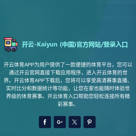
开云体育APP为用户提供了一款便捷的体育平台，您可以
通过开云官网直接下载应用程序，进入开云体育的世
界。开云体育APP下载后，您将可以享受高清赛事直播、
实时比分和数据统计等功能，让您在家也能随时体验世
界级的体育赛事。开云体育入口帮助您轻松连接所有精
彩赛事。