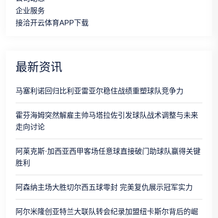
企业服务
接洽开云体育APP下载
最新资讯
马塞利诺回归比利亚雷亚尔稳住战绩重塑球队竞争力
霍芬海姆突然解雇主帅马塔拉佐引发球队战术调整与未来
走向讨论
阿莱克斯·加西亚西甲客场任意球直接破门助球队赢得关键
胜利
阿森纳主场大胜切尔西五球零封 完美复仇展示冠军实力
阿尔米隆创亚特兰大联队转会纪录加盟纽卡斯尔背后的崛