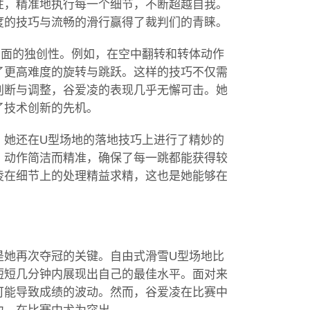
性，精准地执行每一个细节，不断超越自我。
度的技巧与流畅的滑行赢得了裁判们的青睐。
层面的独创性。例如，在空中翻转和转体动作
了更高难度的旋转与跳跃。这样的技巧不仅需
判断与调整，谷爱凌的表现几乎无懈可击。她
了技术创新的先机。
，她还在U型场地的落地技巧上进行了精妙的
，动作简洁而精准，确保了每一跳都能获得较
凌在细节上的处理精益求精，这也是她能够在
是她再次夺冠的关键。自由式滑雪U型场地比
短短几分钟内展现出自己的最佳水平。面对来
可能导致成绩的波动。然而，谷爱凌在比赛中