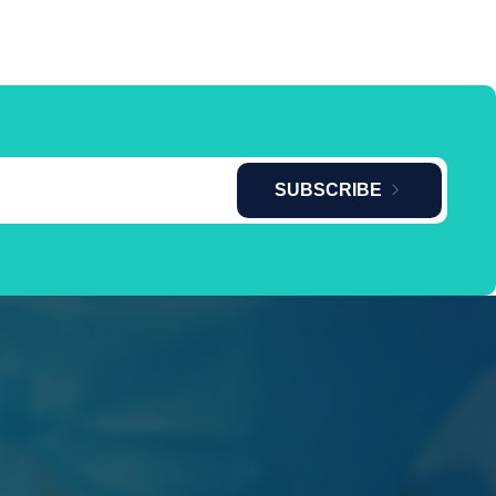
SUBSCRIBE