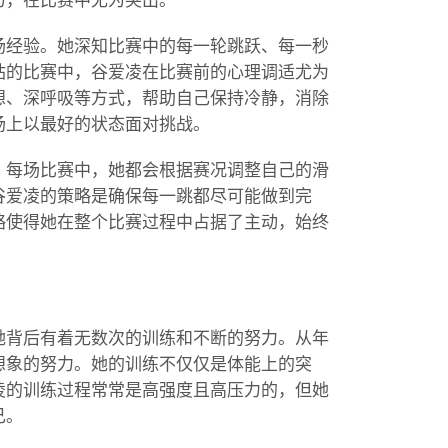
力，在比赛中尤为突出。
场经验。她深知比赛中的每一轮跳跃、每一秒
站的比赛中，谷爱凌在比赛前的心理调适尤为
想、深呼吸等方式，帮助自己保持冷静，消除
场上以最好的状态面对挑战。
。每场比赛中，她都会根据赛况调整自己的滑
谷爱凌的策略是确保每一跳都尽可能做到完
略使得她在整个比赛过程中占据了主动，始终
她背后有着无数次的训练和不断的努力。从年
想象的努力。她的训练不仅仅是体能上的突
凌的训练过程常常是高强度且高压力的，但她
己。