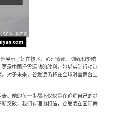
充分展示了她在技术、心理素质、训练和影响
，更是中国滑雪运动的胜利。她以实际行动证
服。对于未来，谷爱凌仍将在全球滑雪舞台上
传奇。她的每一步都不仅仅是在追逐自己的梦
不断突破，我们有理由相信，谷爱凌在国际舞