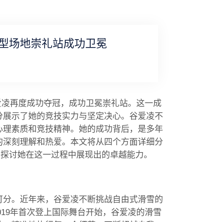
型场地崇礼站成功卫冕
谷爱凌再度成功夺冠，成功卫冕崇礼站。这一成
分展示了她的竞技实力与坚定决心。谷爱凌不
心理素质和竞技精神。她的成功背后，是多年
的深刻理解和热爱。本文将从四个方面详细分
并探讨她在这一过程中展现出的卓越能力。
可分。近年来，谷爱凌不断挑战自由式滑雪的
019年首次登上国际舞台开始，谷爱凌的滑雪