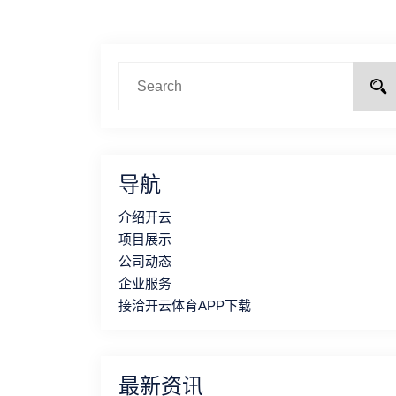
导航
介绍开云
项目展示
公司动态
企业服务
接洽开云体育APP下载
最新资讯