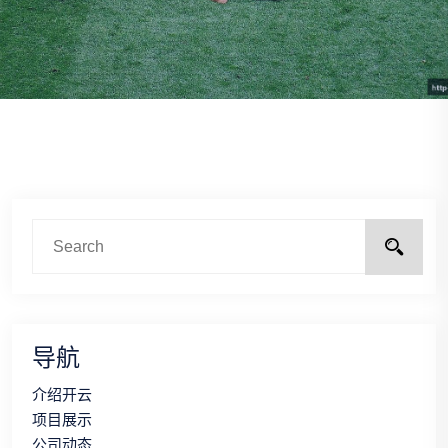
导航
介绍开云
项目展示
公司动态