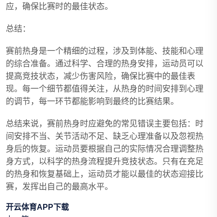
应，确保比赛时的最佳状态。
总结：
赛前热身是一个精细的过程，涉及到体能、技能和心理
的综合准备。通过科学、合理的热身安排，运动员可以
提高竞技状态，减少伤害风险，确保比赛中的最佳表
现。每一个细节都值得关注，从热身的时间安排到心理
的调节，每一环节都能影响到最终的比赛结果。
总结来说，赛前热身时应避免的常见错误主要包括：时
间安排不当、关节活动不足、缺乏心理准备以及忽视热
身后的恢复。运动员要根据自己的实际情况合理调整热
身方式，以科学的热身流程提升竞技状态。只有在充足
的热身和恢复基础上，运动员才能以最佳的状态迎接比
赛，发挥出自己的最高水平。
开云体育APP下载