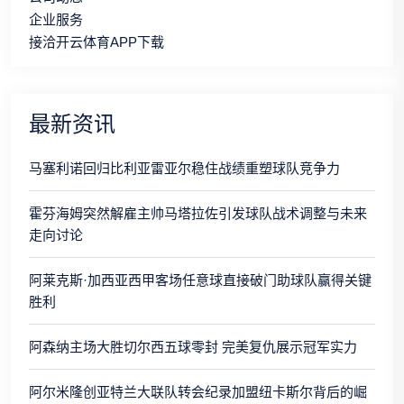
企业服务
接洽开云体育APP下载
最新资讯
马塞利诺回归比利亚雷亚尔稳住战绩重塑球队竞争力
霍芬海姆突然解雇主帅马塔拉佐引发球队战术调整与未来
走向讨论
阿莱克斯·加西亚西甲客场任意球直接破门助球队赢得关键
胜利
阿森纳主场大胜切尔西五球零封 完美复仇展示冠军实力
阿尔米隆创亚特兰大联队转会纪录加盟纽卡斯尔背后的崛