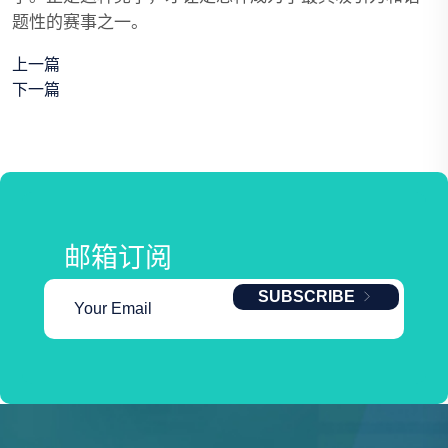
题性的赛事之一。
上一篇
下一篇
邮箱订阅
SUBSCRIBE