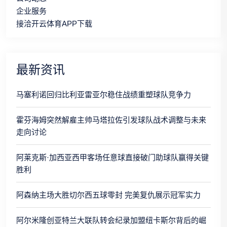
企业服务
接洽开云体育APP下载
最新资讯
马塞利诺回归比利亚雷亚尔稳住战绩重塑球队竞争力
霍芬海姆突然解雇主帅马塔拉佐引发球队战术调整与未来
走向讨论
阿莱克斯·加西亚西甲客场任意球直接破门助球队赢得关键
胜利
阿森纳主场大胜切尔西五球零封 完美复仇展示冠军实力
阿尔米隆创亚特兰大联队转会纪录加盟纽卡斯尔背后的崛