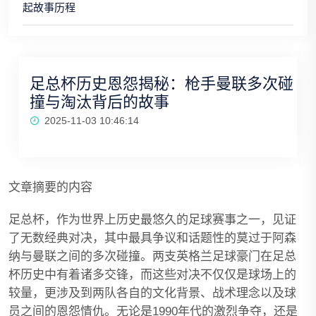
起故事历程
足总杯历史恩怨揭秘：枪手曼联多次碰
撞与淘汰背后的故事
2025-11-03 10:46:14
文章摘要的内容
足总杯，作为世界上历史最悠久的足球赛事之一，见证
了无数经典对决，其中最具争议和话题性的莫过于阿森
纳与曼联之间的多次碰撞。两支英格兰足球豪门在足总
杯历史中有着诸多交锋，而这些对决不仅仅是球场上的
较量，更涉及到两队各自的文化背景、战术理念以及球
员之间的恩怨情仇。无论是1990年代的激烈争夺，还是