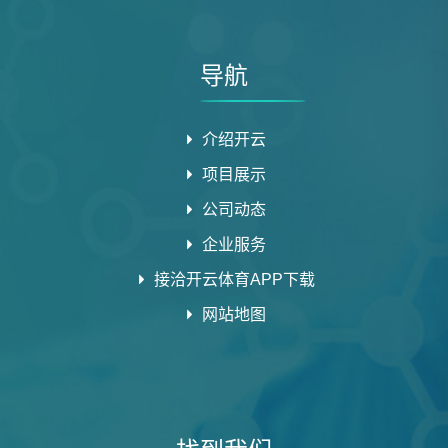
导航
介绍开云
项目展示
公司动态
企业服务
接洽开云体育APP下载
网站地图