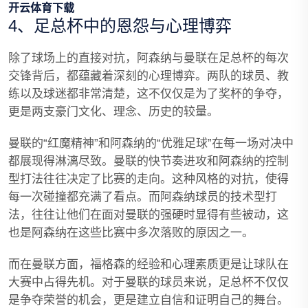
开云体育下载
4、足总杯中的恩怨与心理博弈
除了球场上的直接对抗，阿森纳与曼联在足总杯的每次
交锋背后，都蕴藏着深刻的心理博弈。两队的球员、教
练以及球迷都非常清楚，这不仅仅是为了奖杯的争夺，
更是两支豪门文化、理念、历史的较量。
曼联的“红魔精神”和阿森纳的“优雅足球”在每一场对决中
都展现得淋漓尽致。曼联的快节奏进攻和阿森纳的控制
型打法往往决定了比赛的走向。这种风格的对抗，使得
每一次碰撞都充满了看点。而阿森纳球员的技术型打
法，往往让他们在面对曼联的强硬时显得有些被动，这
也是阿森纳在这些比赛中多次落败的原因之一。
而在曼联方面，福格森的经验和心理素质更是让球队在
大赛中占得先机。对于曼联的球员来说，足总杯不仅仅
是争夺荣誉的机会，更是建立自信和证明自己的舞台。