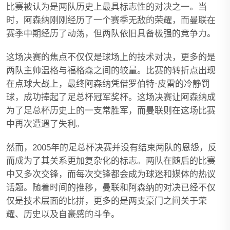
比赛被认为是两队历史上最具标志性的对决之一。当
时，阿森纳刚刚经历了一个赛季无敌的荣耀，而曼联在
赛季中期经历了动荡，但两队依旧具备极强的竞争力。
这场决赛的焦点不仅仅是球场上的技术对决，更多的是
两队主帅温格与福格森之间的较量。比赛的转折点出现
在点球大战上，最终阿森纳凭借罗伯特·皮雷的冷静罚
球，成功捧起了足总杯冠军奖杯。这场决赛让阿森纳成
为了足总杯历史上的一支常胜军，而曼联则在这场比赛
中再次遭遇了失利。
然而，2005年的足总杯决赛并没有结束两队的恩怨，反
而成为了其关系更加复杂化的标志。两队在随后的比赛
中又多次交锋，而每次交锋都会成为球迷和媒体的热议
话题。随着时间的推移，曼联和阿森纳的对决已经不仅
仅是技术层面的比拼，更多的是两支豪门之间关于荣
耀、历史以及自豪感的斗争。