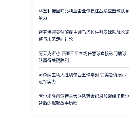
马塞利诺回归比利亚雷亚尔稳住战绩重塑球队
争力
霍芬海姆突然解雇主帅马塔拉佐引发球队战术
整与未来走向讨论
阿莱克斯·加西亚西甲客场任意球直接破门助球
队赢得关键胜利
阿森纳主场大胜切尔西五球零封 完美复仇展示
冠军实力
阿尔米隆创亚特兰大联队转会纪录加盟纽卡斯
背后的崛起故事历程