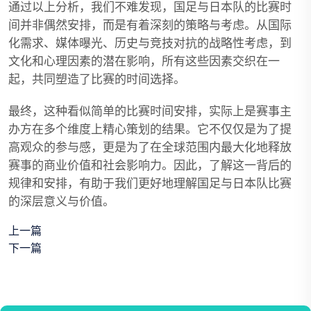
通过以上分析，我们不难发现，国足与日本队的比赛时
间并非偶然安排，而是有着深刻的策略与考虑。从国际
化需求、媒体曝光、历史与竞技对抗的战略性考虑，到
文化和心理因素的潜在影响，所有这些因素交织在一
起，共同塑造了比赛的时间选择。
最终，这种看似简单的比赛时间安排，实际上是赛事主
办方在多个维度上精心策划的结果。它不仅仅是为了提
高观众的参与感，更是为了在全球范围内最大化地释放
赛事的商业价值和社会影响力。因此，了解这一背后的
规律和安排，有助于我们更好地理解国足与日本队比赛
的深层意义与价值。
上一篇
下一篇