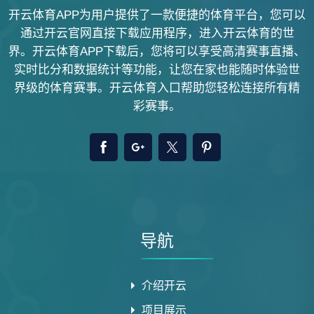
开云体育APP为用户提供了一款便捷的体育平台，您可以
通过开云官网直接下载应用程序，进入开云体育的世
界。开云体育APP下载后，您将可以享受高清赛事直播、
实时比分和数据统计等功能，让您在家也能随时体验世
界级的体育赛事。开云体育入口帮助您轻松连接所有精
彩赛事。
导航
介绍开云
项目展示