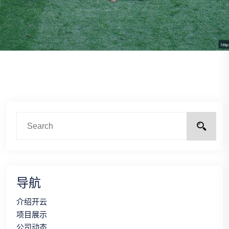
导航
介绍开云
项目展示
公司动态