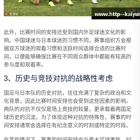
此外，比赛时间的安排还受到国内外足球迷文化的影
响。中国球迷与日本球迷的习惯不同，赛事组织方会根
据双方球迷的观看习惯和活跃时间选择合适的比赛时
间。以便能够确保比赛在不同观众群体中都能有较高的
参与度和观看率。
3、历史与竞技对抗的战略性考虑
国足与日本队的历史对抗，往往充满了复杂的政治和文
化背景，因此比赛时间安排也会受到这些因素的影响。
两队的对抗不仅仅是场上竞技的较量，更承载着两国足
球历史的沉淀。为了体现这种对抗的特殊性，赛事的时
间安排通常会选择在有纪念意义的时刻或特定的时段。
在某些情况下，赛事的时间安排会与重大足球事件、纪