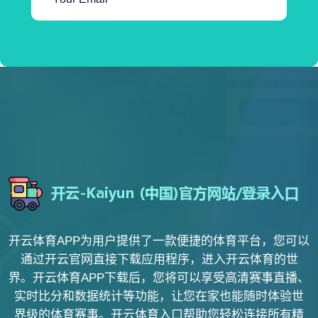
开云体育APP为用户提供了一款便捷的体育平台，您可以
通过开云官网直接下载应用程序，进入开云体育的世
界。开云体育APP下载后，您将可以享受高清赛事直播、
实时比分和数据统计等功能，让您在家也能随时体验世
界级的体育赛事。开云体育入口帮助您轻松连接所有精