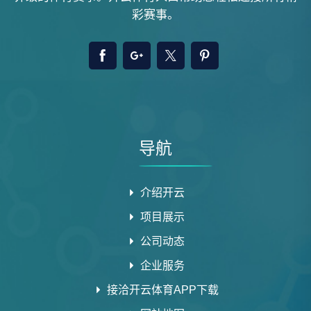
彩赛事。
导航
介绍开云
项目展示
公司动态
企业服务
接洽开云体育APP下载