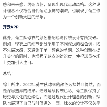
感和未来感，线条流畅，呈现出现代运动风格。这种设
计理念不仅符合当代运动服饰的潮流，也展现了荷兰作
为一个创新大国的形象。
开云APP
此外，荷兰队球衣的颜色搭配也与传统设计有所突破。
例如，球衣上的细节部分采用了不同深浅的橙色调，既
不失层次感，又避免了单一颜色的单调。这种创新在提
升美学的同时，也增强了球衣的辨识度，使得球员在场
上更加引人注目。
总结：
综上所述，2022年荷兰队球衣的颜色选择并非偶然，而
是深思熟虑的结果。通过延续传统色彩，荷兰队保持了
历史与文化的延续性，而通过现代设计理念的创新，球
队也展现了自己与时俱进的一面。球衣的设计不仅关乎