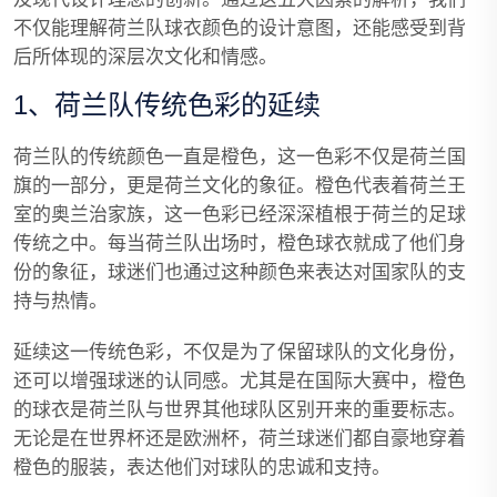
不仅能理解荷兰队球衣颜色的设计意图，还能感受到背
后所体现的深层次文化和情感。
1、荷兰队传统色彩的延续
荷兰队的传统颜色一直是橙色，这一色彩不仅是荷兰国
旗的一部分，更是荷兰文化的象征。橙色代表着荷兰王
室的奥兰治家族，这一色彩已经深深植根于荷兰的足球
传统之中。每当荷兰队出场时，橙色球衣就成了他们身
份的象征，球迷们也通过这种颜色来表达对国家队的支
持与热情。
延续这一传统色彩，不仅是为了保留球队的文化身份，
还可以增强球迷的认同感。尤其是在国际大赛中，橙色
的球衣是荷兰队与世界其他球队区别开来的重要标志。
无论是在世界杯还是欧洲杯，荷兰球迷们都自豪地穿着
橙色的服装，表达他们对球队的忠诚和支持。