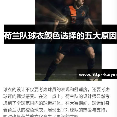
球衣的设计不仅要考虑球员的表现和舒适度，还要考虑
球迷的视觉感受。在这一点上，荷兰队的设计师显然考
虑到了全球范围内的球迷群体。在大赛期间，球迷们身
着荷兰队的橙色球衣，展现出了对球队的热爱与支持，
同时也与荷兰的文化产生了更深的共鸣。