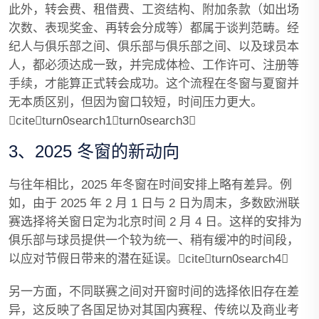
此外，转会费、租借费、工资结构、附加条款（如出场
次数、表现奖金、再转会分成等）都属于谈判范畴。经
纪人与俱乐部之间、俱乐部与俱乐部之间、以及球员本
人，都必须达成一致，并完成体检、工作许可、注册等
手续，才能算正式转会成功。这个流程在冬窗与夏窗并
无本质区别，但因为窗口较短，时间压力更大。
citeturn0search1turn0search3
3、2025 冬窗的新动向
与往年相比，2025 年冬窗在时间安排上略有差异。例
如，由于 2025 年 2 月 1 日与 2 日为周末，多数欧洲联
赛选择将关窗日定为北京时间 2 月 4 日。这样的安排为
俱乐部与球员提供一个较为统一、稍有缓冲的时间段，
以应对节假日带来的潜在延误。citeturn0search4
另一方面，不同联赛之间对开窗时间的选择依旧存在差
异，这反映了各国足协对其国内赛程、传统以及商业考