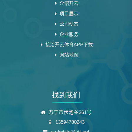
介绍开云
项目展示
公司动态
企业服务
接洽开云体育APP下载
网站地图
找到我们
万宁市伏泡乡261号
13594780243
erstwhile@att.net