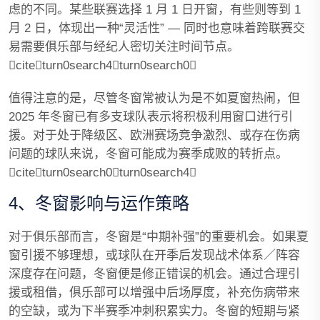
虑的不同。某些联赛选择 1 月 1 日开窗，有些则等到 1
月 2 日，体现出一种“灵活性” — 同时也意味着跨联赛交
易需要俱乐部与经纪人密切关注时间节点。
citeturn0search4turn0search0
值得注意的是，尽管冬窗常被认为是不如夏窗热闹，但
2025 年冬窗已有多支球队表示将积极利用窗口进行引
援。对于处于降级区、欧洲赛场竞争激烈、或存在伤病
问题的球队来说，冬窗可能成为赛季成败的转折点。
citeturn0search0turn0search4
4、冬窗影响与运作策略
对于俱乐部而言，冬窗是“中期补强”的重要机会。如果夏
窗引援不够理想，或球队在开季后发现战术体系／阵容
深度存在问题，冬窗便是修正错误的机会。通过合理引
援或租借，俱乐部可以增强中后场厚度，补充伤病带来
的空缺，或为下半赛季冲刺积累实力。冬窗的短期与紧