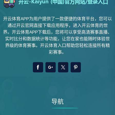
开云体育APP为用户提供了一款便捷的体育平台，您可以
通过开云官网直接下载应用程序，进入开云体育的世
界。开云体育APP下载后，您将可以享受高清赛事直播、
实时比分和数据统计等功能，让您在家也能随时体验世
界级的体育赛事。开云体育入口帮助您轻松连接所有精
彩赛事。
导航