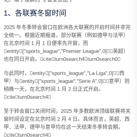
1、各联赛冬窗时间
2025 年冬季转会窗口在欧洲各大联赛的开启时间并非完
全统一。根据近期报道，部分联赛（例如德甲与法甲）
在北京时间 1 月 1 日便率先开窗，而
entity["sports_league","Premier League",0]（英超）
也在同日开启。citeturn0search4turn0search0
与此同时，entity["sports_league","La Liga",0]（西
甲）与entity["sports_league","Serie A",0]（意甲）则
稍晚一天，在北京时间 1 月 2 日正式开启。
citeturn0search4
至于转会窗口关闭时间，2025 年多数欧洲顶级联赛将关
窗时间设定在北京时间 2 月 4 日。具体而言，英超、西
甲、法甲、德甲与意甲均在这一天结束冬季转会期。
citeturn0search4