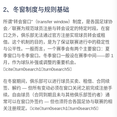
2、冬窗制度与规则基础
所谓“转会窗口”（transfer window）制度，是各国足球协
会／联赛为规范球员注册与转会设定的特定时段。在窗
口之外，俱乐部无法通过官方注册实现球员转会或租
借。这个机制的目的，是为了保证联赛进行中的稳定性
与公平性。一般而言，一个赛季会有两个主要窗口：夏
季窗口与冬季窗口。冬季窗口一般设在赛季中间——即 1
月，作为球队补强或调整的重要机会。
citeturn0search1turn0search5
在冬窗期间，俱乐部可以进行球员买卖、租借、合同续
签、解约 — 但所有变动必须在窗口关闭之前完成注册手
续。自由球员（合同到期且未与其他俱乐部签约者）通
常可以在窗口外签约 — 但也须符合各国足协与联赛的相
关注册规定。citeturn0search1turn0search5