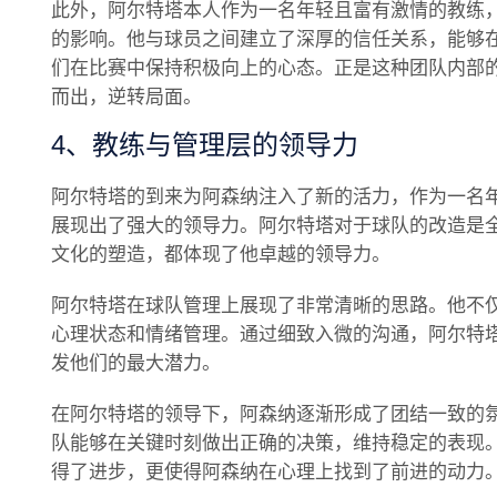
此外，阿尔特塔本人作为一名年轻且富有激情的教练
的影响。他与球员之间建立了深厚的信任关系，能够
们在比赛中保持积极向上的心态。正是这种团队内部
而出，逆转局面。
4、教练与管理层的领导力
阿尔特塔的到来为阿森纳注入了新的活力，作为一名
展现出了强大的领导力。阿尔特塔对于球队的改造是
文化的塑造，都体现了他卓越的领导力。
阿尔特塔在球队管理上展现了非常清晰的思路。他不
心理状态和情绪管理。通过细致入微的沟通，阿尔特
发他们的最大潜力。
在阿尔特塔的领导下，阿森纳逐渐形成了团结一致的
队能够在关键时刻做出正确的决策，维持稳定的表现
得了进步，更使得阿森纳在心理上找到了前进的动力