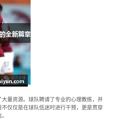
了大量资源。球队聘请了专业的心理教练，并
设不仅仅是在球队低迷时进行干预，更是贯穿
信。