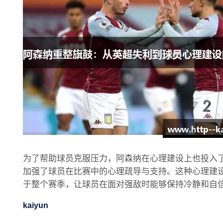
为了帮助球员克服压力，阿森纳在心理建设上也投入
加强了球员在比赛中的心理疏导与支持。这种心理建
于整个赛季，让球员在面对强敌时能够保持冷静和自
kaiyun