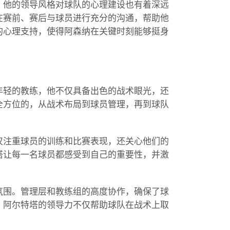
，他的领导风格对球队的心理建设也有着深远
在赛前、赛后与球员进行充分的沟通，帮助他
的心理支持，使得阿森纳在关键时刻能够挺身
年轻的教练，他不仅具备出色的战术眼光，还
全方位的，从战术布局到球员管理，再到球队
仅注重球员的训练和比赛表现，还关心他们的
塔让每一名球员都感受到自己的重要性，并激
氛围。管理层和教练组的高度协作，确保了球
。阿尔特塔的领导力不仅帮助球队在战术上取
。