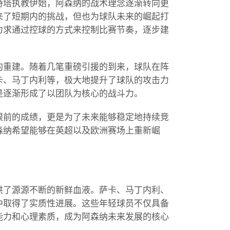
特塔执教伊始，阿森纳的战术理念逐渐转向更
来了短期内的挑战，但也为球队未来的崛起打
力求通过控球的方式来控制比赛节奏，逐步建
的重建。随着几笔重磅引援的到来，球队在阵
卡、马丁内利等，极大地提升了球队的攻击力
是逐渐形成了以团队为核心的战斗力。
眼前的成绩，更是为了未来能够稳定地持续竞
森纳希望能够在英超以及欧洲赛场上重新崛
供了源源不断的新鲜血液。萨卡、马丁内利、
中取得了实质性进展。这些年轻球员不仅具备
能力和心理素质，成为阿森纳未来发展的核心