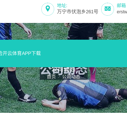
地址:
邮箱
万宁市伏泡乡261号
erst
洽开云体育APP下载
公司动态
首页
公司动态