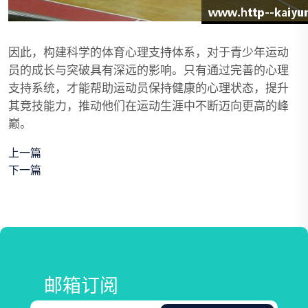
因此，构建科学的体育心理支持体系，对于青少年运动
员的成长与突破具有深远的影响。只有通过完善的心理
支持系统，才能帮助运动员保持健康的心理状态，提升
其竞技能力，推动他们在运动生涯中不断迈向更高的峰
巅。
上一篇
下一篇
邮箱订阅