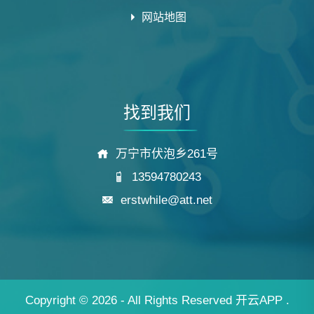
网站地图
找到我们
万宁市伏泡乡261号
13594780243
erstwhile@att.net
Copyright © 2026 - All Rights Reserved
开云APP
.