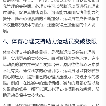
质的增强。在青少年阶段，运动员正处于自我认知和自
我管理的关键期。心理支持可以帮助运动员进行心理素
质训练，促进其情绪调节、沟通能力和团队协作能力的
提升。随着心理素质的不断加强，运动员在成长过程中
不仅能够突破体育瓶颈，还能获得更加全面的个人发
展。
4、体育心理支持助力运动员突破极限
体育心理支持的最终目标，是帮助运动员突破心理极
限，实现更高的竞技水平。面对激烈的竞争环境，许多
运动员的潜力并未完全发挥出来，原因往往与心理素质
不足有关。通过科学的心理训练，运动员可以有效释放
内心的压力，提升自己的心理抗压能力，突破原本的极
限。例如，在比赛中的焦虑情绪、赛前的紧张心理以及
失败后的低谷，都可以通过心理支持得到有效缓解，帮
助运动员保持竞技状态。