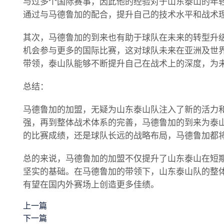
与过多个国际赛事，因此他的经验对于山东泰山的年
通过与马德鲁加的配合，提升自己的技术水平和战术
其次，马德鲁加的到来也有助于球队在未来的转型升
机会参与更多的国际比赛，这对球队未来在亚洲及世
带领，泰山队能够不断提升自己在战术上的深度，为
总结：
马德鲁加的加盟，无疑为山东泰山队注入了新的活力
强，再到整体战术体系的完善，马德鲁加的到来为泰
的比赛成绩，还是球队长远的战略布局，马德鲁加都
总的来说，马德鲁加的加盟不仅提升了山东泰山在短
坚实的基础。在马德鲁加的带领下，山东泰山队的整
有望在国内外赛场上创造更多佳绩。
上一篇
下一篇