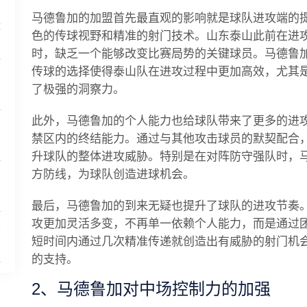
马德鲁加的加盟首先最直观的影响就是球队进攻端的
竞
色的传球视野和精准的射门技术。山东泰山此前在进
时，缺乏一个能够改变比赛局势的关键球员。马德鲁
传球的选择使得泰山队在进攻过程中更加高效，尤其
调
了极强的洞察力。
此外，马德鲁加的个人能力也给球队带来了更多的进
禁区内的终结能力。通过与其他攻击球员的默契配合
升球队的整体进攻威胁。特别是在对阵防守强队时，
方防线，为球队创造进球机会。
最后，马德鲁加的到来无疑也提升了球队的进攻节奏
攻更加灵活多变，不再单一依赖个人能力，而是通过
尔
短时间内通过几次精准传递就创造出有威胁的射门机
的支持。
2、马德鲁加对中场控制力的加强