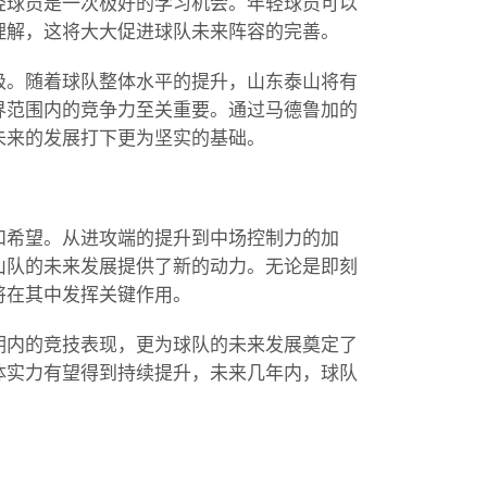
轻球员是一次极好的学习机会。年轻球员可以
理解，这将大大促进球队未来阵容的完善。
级。随着球队整体水平的提升，山东泰山将有
界范围内的竞争力至关重要。通过马德鲁加的
未来的发展打下更为坚实的基础。
和希望。从进攻端的提升到中场控制力的加
山队的未来发展提供了新的动力。无论是即刻
将在其中发挥关键作用。
期内的竞技表现，更为球队的未来发展奠定了
体实力有望得到持续提升，未来几年内，球队