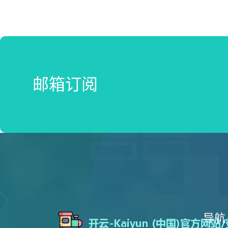
邮箱订阅
导航