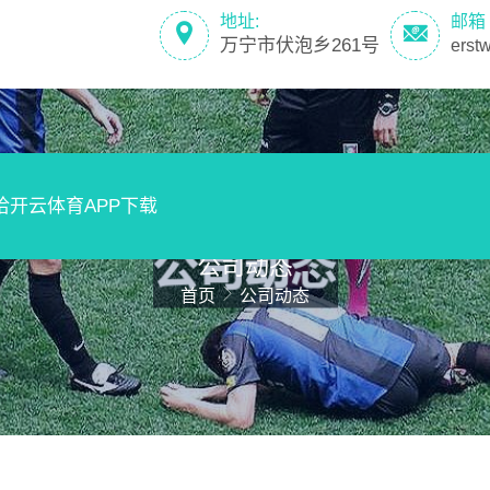
地址:
邮箱
万宁市伏泡乡261号
erst
洽开云体育APP下载
公司动态
首页
公司动态