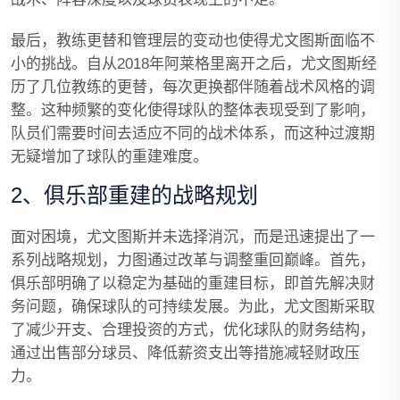
最后，教练更替和管理层的变动也使得尤文图斯面临不
小的挑战。自从2018年阿莱格里离开之后，尤文图斯经
历了几位教练的更替，每次更换都伴随着战术风格的调
整。这种频繁的变化使得球队的整体表现受到了影响，
队员们需要时间去适应不同的战术体系，而这种过渡期
无疑增加了球队的重建难度。
2、俱乐部重建的战略规划
面对困境，尤文图斯并未选择消沉，而是迅速提出了一
系列战略规划，力图通过改革与调整重回巅峰。首先，
俱乐部明确了以稳定为基础的重建目标，即首先解决财
务问题，确保球队的可持续发展。为此，尤文图斯采取
了减少开支、合理投资的方式，优化球队的财务结构，
通过出售部分球员、降低薪资支出等措施减轻财政压
力。