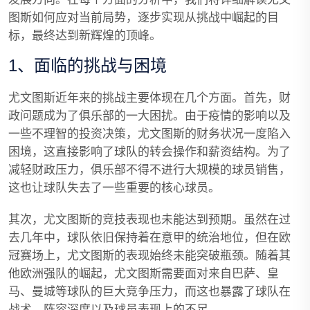
图斯如何应对当前局势，逐步实现从挑战中崛起的目
标，最终达到新辉煌的顶峰。
1、面临的挑战与困境
尤文图斯近年来的挑战主要体现在几个方面。首先，财
政问题成为了俱乐部的一大困扰。由于疫情的影响以及
一些不理智的投资决策，尤文图斯的财务状况一度陷入
困境，这直接影响了球队的转会操作和薪资结构。为了
减轻财政压力，俱乐部不得不进行大规模的球员销售，
这也让球队失去了一些重要的核心球员。
其次，尤文图斯的竞技表现也未能达到预期。虽然在过
去几年中，球队依旧保持着在意甲的统治地位，但在欧
冠赛场上，尤文图斯的表现始终未能突破瓶颈。随着其
他欧洲强队的崛起，尤文图斯需要面对来自巴萨、皇
马、曼城等球队的巨大竞争压力，而这也暴露了球队在
战术、阵容深度以及球员表现上的不足。