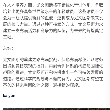
在人才培养方面，尤文图斯将不断优化青训体系，争取
培养出更多具备世界级水平的年轻球员。这些球员不仅
会为一线队提供新鲜的血液，还将成为尤文图斯未来发
展的核心力量。通过这种可持续的方式，尤文图斯力求
建立一支充满活力和竞争力的队伍，为未来的辉煌奠定
基础。
总结：
尤文图斯的重建之路充满挑战，但也充满希望。从财务
困境到竞技表现的提升，再到青训体系的构建与国际化
战略的推进，尤文图斯正积极探索出一条可持续发展的
道路。通过科学的规划与不懈的努力，尤文图斯有望在
不久的将来重回欧洲之巅，迎接新的辉煌。
kaiyun