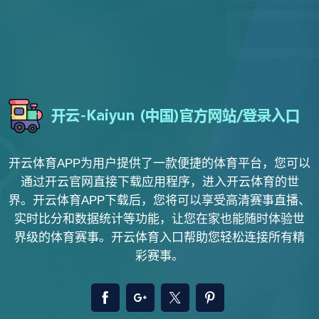
开云体育APP为用户提供了一款便捷的体育平台，您可以
通过开云官网直接下载应用程序，进入开云体育的世
界。开云体育APP下载后，您将可以享受高清赛事直播、
实时比分和数据统计等功能，让您在家也能随时体验世
界级的体育赛事。开云体育入口帮助您轻松连接所有精
彩赛事。