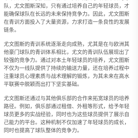
队，尤文图斯深知，只有通过培养自己的年轻球员，才
能确保球队在长远的未来保持竞争力。因此，尤文图斯
在青训方面投入了大量资源，力求打造一条良性的发展
链条。
尤文图斯的青训系统逐渐走向成熟，尤其是在与欧洲其
他豪门球队的青训体系相比，尤文的青训队伍展现出了
较强的竞争力。通过对本土年轻球员的培养，尤文图斯
不仅为一线队提供了持续的输送力量，还在培养过程中
注重球员心理素质与战术理解的锻炼，为其未来在高水
平联赛中脱颖而出打下坚实基础。
尤文图斯还通过与其他俱乐部的合作来拓宽球员的培养
路径。例如，俱乐部通过租借、外租等形式，给予年轻
球员更多的实战经验，同时也为这些球员提供了展示自
己能力的平台。这种机制不仅加速了年轻球员的成长，
同时也提高了球队整体的竞争力。