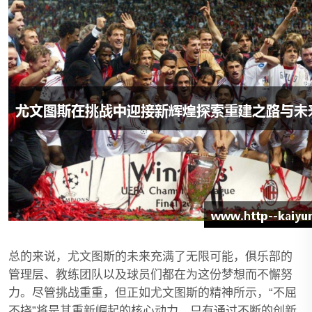
总的来说，尤文图斯的未来充满了无限可能，俱乐部的
管理层、教练团队以及球员们都在为这份梦想而不懈努
力。尽管挑战重重，但正如尤文图斯的精神所示，“不屈
不挠”将是其重新崛起的核心动力，只有通过不断的创新