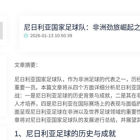
尼日利亚国家足球队：非洲劲旅崛起
2026-01-13 10:50:39
文章摘要：
尼日利亚国家足球队，作为非洲足球的代表之一，历
重要一员。本篇文章将从四个方面详细分析尼日利亚
战：一是尼日利亚足球的历史背景与成就，二是其在
人才培养，四是尼日利亚在国际赛场上的表现与面临
面呈现尼日利亚足球在非洲以及世界足球领域的重要
章将对尼日利亚国家足球队的发展进行总结，并展望
1、尼日利亚足球的历史与成就