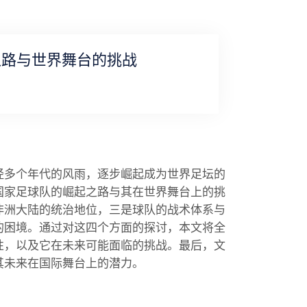
之路与世界舞台的挑战
经多个年代的风雨，逐步崛起成为世界足坛的
国家足球队的崛起之路与其在世界舞台上的挑
非洲大陆的统治地位，三是球队的战术体系与
的困境。通过对这四个方面的探讨，本文将全
性，以及它在未来可能面临的挑战。最后，文
其未来在国际舞台上的潜力。