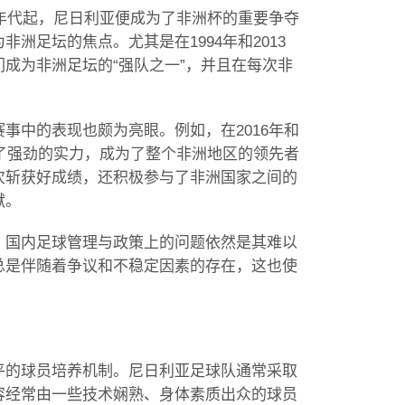
0年代起，尼日利亚便成为了非洲杯的重要争夺
洲足坛的焦点。尤其是在1994年和2013
成为非洲足坛的“强队之一”，并且在每次非
事中的表现也颇为亮眼。例如，在2016年和
现了强劲的实力，成为了整个非洲地区的领先者
次斩获好成绩，还积极参与了非洲国家之间的
献。
，国内足球管理与政策上的问题依然是其难以
总是伴随着争议和不稳定因素的存在，这也使
平的球员培养机制。尼日利亚足球队通常采取
容经常由一些技术娴熟、身体素质出众的球员