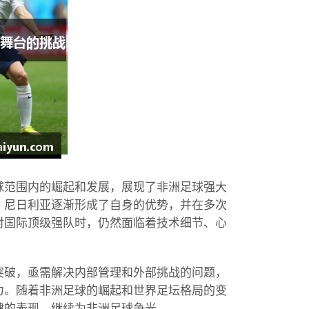
球范围内的崛起和发展，展现了非洲足球强大
，尼日利亚逐渐形成了自身的优势，并在多次
对国际顶级强队时，仍然面临着技术细节、心
突破，亟需解决内部管理和外部挑战的问题，
力。随着非洲足球的崛起和世界足坛格局的变
健的表现，继续为非洲足球争光。