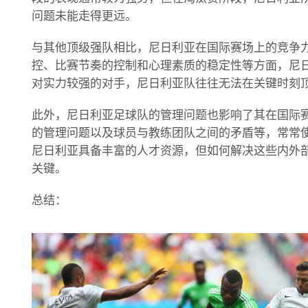
问题未能走得更远。
与其他顶级强队相比，尼日利亚在国际赛场上的竞争
控、比赛节奏的控制和心理素质的稳定性等方面，尼
对实力较强的对手，尼日利亚队往往无法在关键时刻
此外，尼日利亚足球队的管理问题也影响了其在国际
的管理问题以及球员与教练团队之间的矛盾等，常常
尼日利亚具备丰富的人才资源，但如何解决这些内外
关键。
总结：