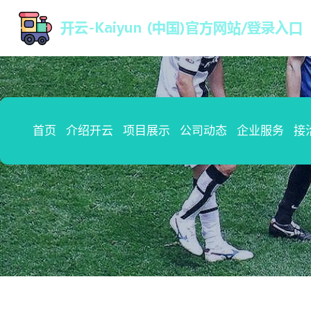
首页
介绍开云
项目展示
公司动态
企业服务
接