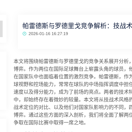
帕雷德斯与罗德里戈竞争解析：技战
2026-01-16 16:27:19
本文将围绕帕雷德斯与罗德里戈的竞争关系展开分析
博弈。作为两位在国际足球舞台上崭露头角的球员，
在国家队中也面临着位置的激烈竞争。帕雷德斯，作
球视野和控场能力，常常在球队的中场指挥调度中担
速度以及得分能力，成为了前场的亮点。两者的技术
中，却始终存在着微妙的较量。本文将从技战术风格
战术定位的对比、以及他们对国家队影响力的不同，
博弈。通过这些方面的深入剖析，我们将全面了解两
争取在国际比赛中取得一席之地。