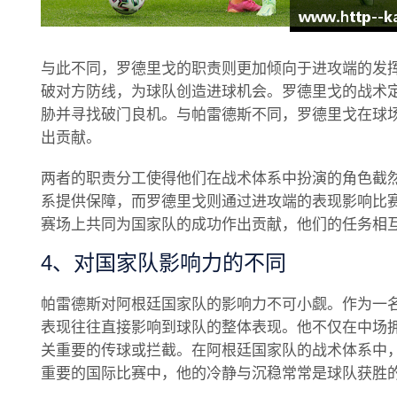
与此不同，罗德里戈的职责则更加倾向于进攻端的发
破对方防线，为球队创造进球机会。罗德里戈的战术
胁并寻找破门良机。与帕雷德斯不同，罗德里戈在球
出贡献。
两者的职责分工使得他们在战术体系中扮演的角色截
系提供保障，而罗德里戈则通过进攻端的表现影响比
赛场上共同为国家队的成功作出贡献，他们的任务相
4、对国家队影响力的不同
帕雷德斯对阿根廷国家队的影响力不可小觑。作为一
表现往往直接影响到球队的整体表现。他不仅在中场
关重要的传球或拦截。在阿根廷国家队的战术体系中
重要的国际比赛中，他的冷静与沉稳常常是球队获胜