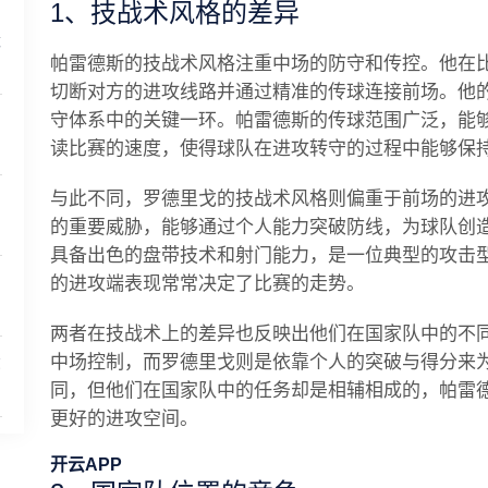
1、技战术风格的差异
竞
帕雷德斯的技战术风格注重中场的防守和传控。他在
切断对方的进攻线路并通过精准的传球连接前场。他
守体系中的关键一环。帕雷德斯的传球范围广泛，能
调
读比赛的速度，使得球队在进攻转守的过程中能够保
与此不同，罗德里戈的技战术风格则偏重于前场的进
的重要威胁，能够通过个人能力突破防线，为球队创
具备出色的盘带技术和射门能力，是一位典型的攻击
的进攻端表现常常决定了比赛的走势。
两者在技战术上的差异也反映出他们在国家队中的不
中场控制，而罗德里戈则是依靠个人的突破与得分来
尔
同，但他们在国家队中的任务却是相辅相成的，帕雷
更好的进攻空间。
开云APP