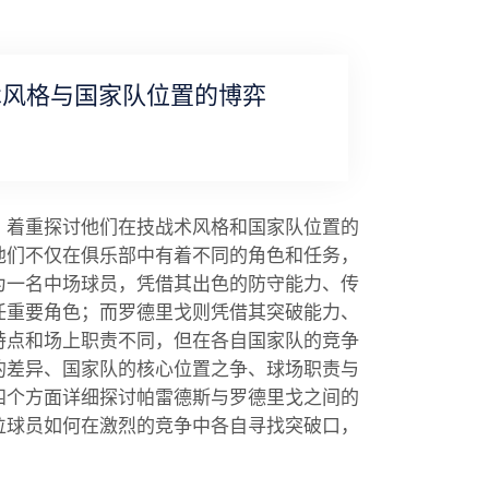
术风格与国家队位置的博弈
，着重探讨他们在技战术风格和国家队位置的
他们不仅在俱乐部中有着不同的角色和任务，
为一名中场球员，凭借其出色的防守能力、传
任重要角色；而罗德里戈则凭借其突破能力、
特点和场上职责不同，但在各自国家队的竞争
的差异、国家队的核心位置之争、球场职责与
四个方面详细探讨帕雷德斯与罗德里戈之间的
位球员如何在激烈的竞争中各自寻找突破口，