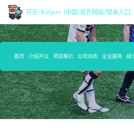
首页
介绍开云
项目展示
公司动态
企业服务
接