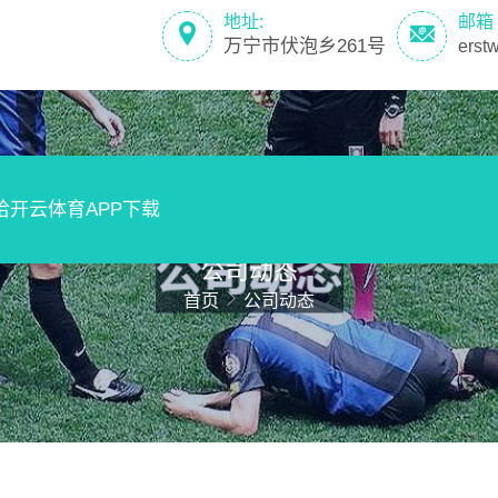
地址:
邮箱
万宁市伏泡乡261号
erst
洽开云体育APP下载
公司动态
首页
公司动态