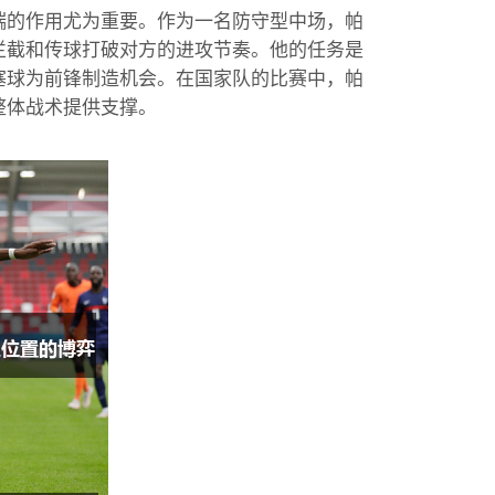
端的作用尤为重要。作为一名防守型中场，帕
拦截和传球打破对方的进攻节奏。他的任务是
塞球为前锋制造机会。在国家队的比赛中，帕
整体战术提供支撑。