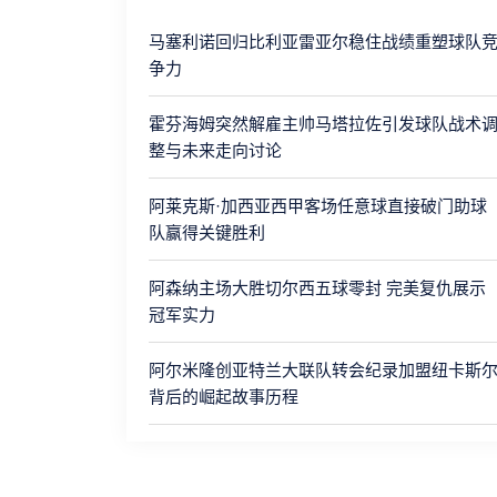
马塞利诺回归比利亚雷亚尔稳住战绩重塑球队
争力
霍芬海姆突然解雇主帅马塔拉佐引发球队战术
整与未来走向讨论
阿莱克斯·加西亚西甲客场任意球直接破门助球
队赢得关键胜利
阿森纳主场大胜切尔西五球零封 完美复仇展示
冠军实力
阿尔米隆创亚特兰大联队转会纪录加盟纽卡斯
背后的崛起故事历程