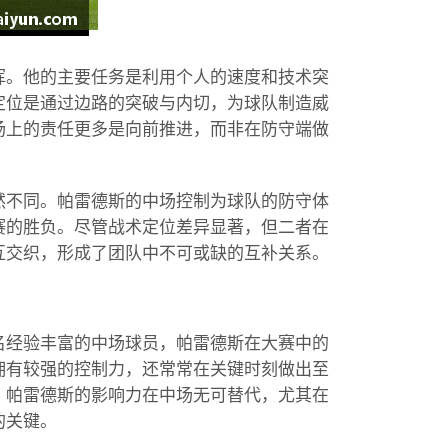
挥。他的主要任务是利用个人的速度和技术突
定位是通过边路的突破与内切，为球队制造威
场上的责任更多是向前推进，而非在防守端做
然不同。帕雷德斯的中场控制为球队的防守体
赛的胜负。尽管战术定位差异显著，但二者在
互交织，形成了团队中不可或缺的互补关系。
名经验丰富的中场球员，帕雷德斯在大赛中的
拥有较强的控制力，还常常在关键时刻做出至
，帕雷德斯的影响力在中场无可替代，尤其在
的关键。