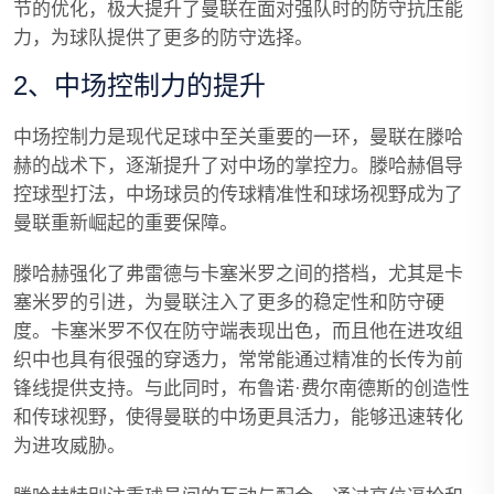
节的优化，极大提升了曼联在面对强队时的防守抗压能
力，为球队提供了更多的防守选择。
2、中场控制力的提升
中场控制力是现代足球中至关重要的一环，曼联在滕哈
赫的战术下，逐渐提升了对中场的掌控力。滕哈赫倡导
控球型打法，中场球员的传球精准性和球场视野成为了
曼联重新崛起的重要保障。
滕哈赫强化了弗雷德与卡塞米罗之间的搭档，尤其是卡
塞米罗的引进，为曼联注入了更多的稳定性和防守硬
度。卡塞米罗不仅在防守端表现出色，而且他在进攻组
织中也具有很强的穿透力，常常能通过精准的长传为前
锋线提供支持。与此同时，布鲁诺·费尔南德斯的创造性
和传球视野，使得曼联的中场更具活力，能够迅速转化
为进攻威胁。