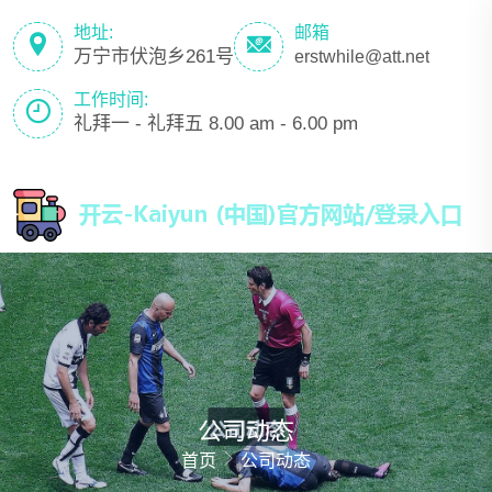
地址:
邮箱
万宁市伏泡乡261号
erstwhile@att.net
工作时间:
礼拜一 - 礼拜五 8.00 am - 6.00 pm
公司动态
首页
公司动态