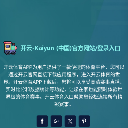
开云体育APP为用户提供了一款便捷的体育平台，您可以
通过开云官网直接下载应用程序，进入开云体育的世
界。开云体育APP下载后，您将可以享受高清赛事直播、
实时比分和数据统计等功能，让您在家也能随时体验世
界级的体育赛事。开云体育入口帮助您轻松连接所有精
彩赛事。