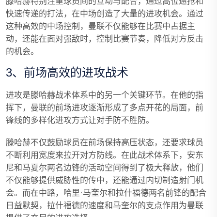
滕哈赫特别注重球员间的互动与配合，通过高位逼抢和
快速传递的打法，在中场创造了大量的进攻机会。通过
这种高效的中场控制，曼联不仅能够在比赛中占据主
动，还能在面对强敌时，控制比赛节奏，降低对方反击
的机会。
3、前场高效的进攻战术
进攻是滕哈赫战术体系中的另一个关键环节。在他的指
挥下，曼联的前场进攻逐渐形成了多点开花的局面，前
锋线的多样化进攻方式让对手防不胜防。
滕哈赫不仅鼓励球员在前场保持高压状态，还要求球员
不断利用宽度来拉开对方防线。在此战术体系下，安东
尼和马夏尔两名边锋的活动空间得到了极大释放，他们
不仅能够提供威胁性的传中，还能通过内切制造射门机
会。而在中路，哈里·马奎尔和拉什福德两名前锋的配合
日益默契，拉什福德的速度和马奎尔的支点作用为曼联