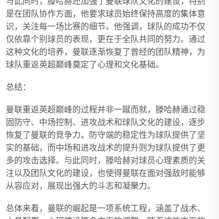
与此同时，滕哈赫还加强了曼联球队文化的建设，特别
是在团队协作方面，他要求球员始终保持高度的集体意
识，关注每一场比赛的细节。他强调，球队的成功不仅
仅依靠个别球员的表现，更在于全队共同的努力。通过
这种文化的培养，曼联逐渐恢复了曾经的团队精神，为
球队重返英超巅峰奠定了心理和文化基础。
总结：
曼联重返英超巅峰的过程并非一蹴而就，滕哈赫通过稳
固防守、中场控制、进攻战术和球队文化的建设，逐步
恢复了曼联的竞争力。防守端的稳定性为球队提供了坚
实的基础，而中场和进攻战术的提升则为球队提供了更
多的攻击选择。与此同时，滕哈赫对球员心理素质的关
注以及团队文化的建设，也使得曼联在面对强敌时能够
从容应对，展现出强大的斗志和凝聚力。
总体来看，曼联的崛起是一项系统工程，涵盖了战术、