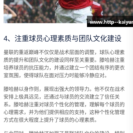
4、注重球员心理素质与团队文化建设
曼联的重返巅峰不仅仅是战术层面的调整，球队心理素
质的提升和团队文化的建设同样至关重要。滕哈赫注重
培养球员的抗压能力，并通过建立一个团结有序的更衣
室氛围，使得球队在面对压力时能够冷静应对。
滕哈赫以身作则，展现出强大的领导力。他不仅在战术
安排上极具远见，还通过与球员的交流建立了信任关
系。滕哈赫注重对球员个性化的管理，理解每个球员的
心理需求，并为他们提供相应的支持，这种个性化管理
方式在很大程度上提升了球员的心理素质。