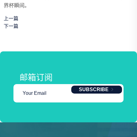
界杯瞬间。
上一篇
下一篇
邮箱订阅
SUBSCRIBE