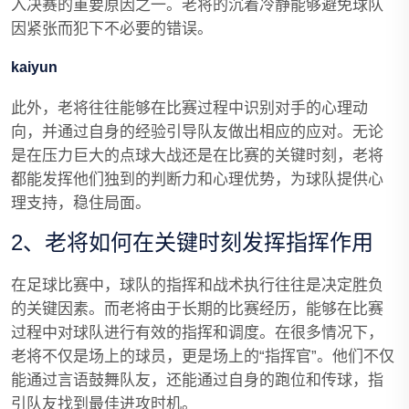
入决赛的重要原因之一。老将的沉着冷静能够避免球队
因紧张而犯下不必要的错误。
kaiyun
此外，老将往往能够在比赛过程中识别对手的心理动
向，并通过自身的经验引导队友做出相应的应对。无论
是在压力巨大的点球大战还是在比赛的关键时刻，老将
都能发挥他们独到的判断力和心理优势，为球队提供心
理支持，稳住局面。
2、老将如何在关键时刻发挥指挥作用
在足球比赛中，球队的指挥和战术执行往往是决定胜负
的关键因素。而老将由于长期的比赛经历，能够在比赛
过程中对球队进行有效的指挥和调度。在很多情况下，
老将不仅是场上的球员，更是场上的“指挥官”。他们不仅
能通过言语鼓舞队友，还能通过自身的跑位和传球，指
引队友找到最佳进攻时机。