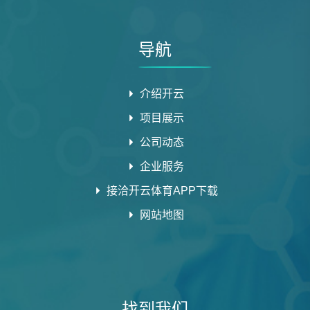
导航
介绍开云
项目展示
公司动态
企业服务
接洽开云体育APP下载
网站地图
找到我们