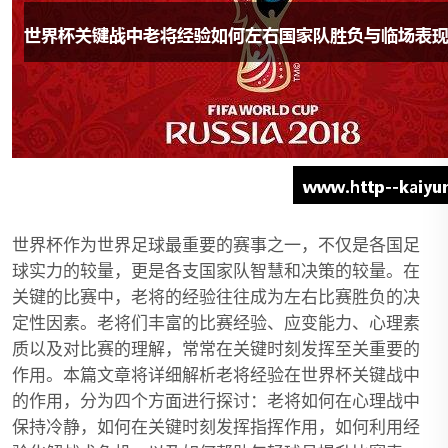
世界杯作为世界足球最重要的赛事之一，不仅是各国足
球实力的较量，更是各支国家队智慧和决策的较量。在
关键的比赛中，老将的经验往往成为左右比赛胜负的决
定性因素。老将们丰富的比赛经验、应变能力、心理素
质以及对比赛的理解，常常在关键时刻发挥至关重要的
作用。本篇文章将详细解析老将经验在世界杯关键战中
的作用，分为四个方面进行探讨：老将如何在心理战中
保持冷静，如何在关键时刻发挥指挥作用，如何利用经