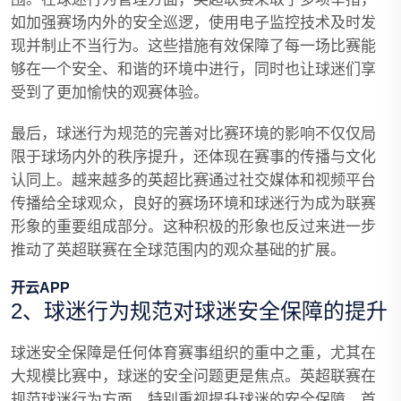
如加强赛场内外的安全巡逻，使用电子监控技术及时发
现并制止不当行为。这些措施有效保障了每一场比赛能
够在一个安全、和谐的环境中进行，同时也让球迷们享
受到了更加愉快的观赛体验。
最后，球迷行为规范的完善对比赛环境的影响不仅仅局
限于球场内外的秩序提升，还体现在赛事的传播与文化
认同上。越来越多的英超比赛通过社交媒体和视频平台
传播给全球观众，良好的赛场环境和球迷行为成为联赛
形象的重要组成部分。这种积极的形象也反过来进一步
推动了英超联赛在全球范围内的观众基础的扩展。
开云APP
2、球迷行为规范对球迷安全保障的提升
球迷安全保障是任何体育赛事组织的重中之重，尤其在
大规模比赛中，球迷的安全问题更是焦点。英超联赛在
规范球迷行为方面，特别重视提升球迷的安全保障。首