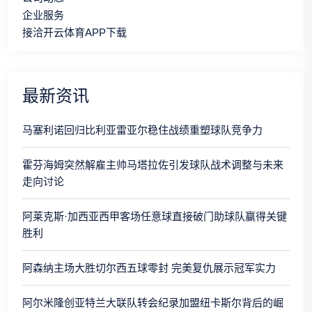
企业服务
接洽开云体育APP下载
最新资讯
马塞利诺回归比利亚雷亚尔稳住战绩重塑球队竞争力
霍芬海姆突然解雇主帅马塔拉佐引发球队战术调整与未来
走向讨论
阿莱克斯·加西亚西甲客场任意球直接破门助球队赢得关键
胜利
阿森纳主场大胜切尔西五球零封 完美复仇展示冠军实力
阿尔米隆创亚特兰大联队转会纪录加盟纽卡斯尔背后的崛