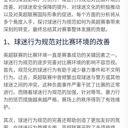
改善、对球迷安全保障的提升、对球迷文化的积极推动
以及对英超联赛国际形象的促进。每个方面的分析将从
多个角度入手，探讨球迷行为规范如何为英超赛事带来
深刻的转变，最终总结其对赛事整体发展的贡献。
1、球迷行为规范对比赛环境的改善
英超联赛的比赛环境一直是赛事成功的关键因素之一。
球迷行为规范的逐步完善对比赛环境的影响不容忽视。
首先，规范化的球迷行为有助于减少暴力事件和不文明
行为。过去，英超联赛中曾频繁出现球迷与警方或其他
球迷之间的冲突，这种负面事件严重干扰了比赛的正常
进行。而随着球迷行为规范的加强，针对辱骂、暴力行
为的惩罚措施越来越严格，赛场上的秩序得到了有效维
护。
其次，球迷行为规范的完善还帮助创造了更加友好的氛
围。在球迷行为管理方面，英超联赛采取了多项举措，