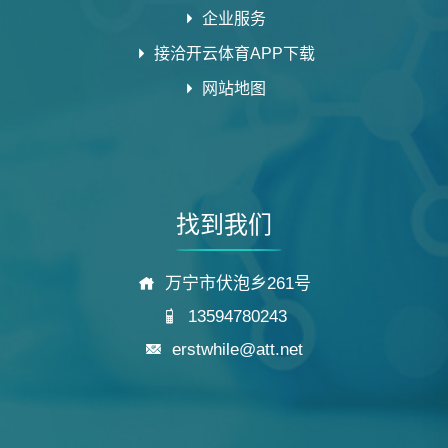
企业服务
接洽开云体育APP下载
网站地图
找到我们
万宁市伏泡乡261号
13594780243
erstwhile@att.net