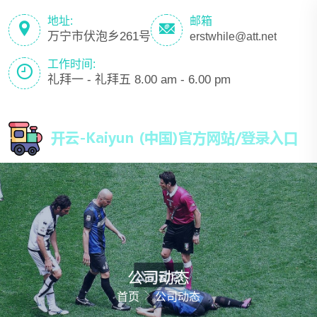
地址:
邮箱
万宁市伏泡乡261号
erstwhile@att.net
工作时间:
礼拜一 - 礼拜五 8.00 am - 6.00 pm
公司动态
首页
公司动态