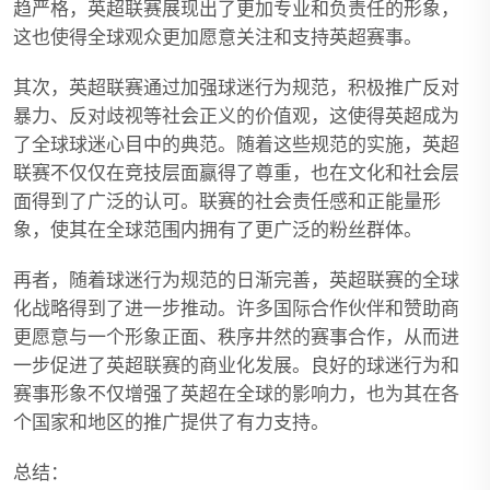
趋严格，英超联赛展现出了更加专业和负责任的形象，
这也使得全球观众更加愿意关注和支持英超赛事。
其次，英超联赛通过加强球迷行为规范，积极推广反对
暴力、反对歧视等社会正义的价值观，这使得英超成为
了全球球迷心目中的典范。随着这些规范的实施，英超
联赛不仅仅在竞技层面赢得了尊重，也在文化和社会层
面得到了广泛的认可。联赛的社会责任感和正能量形
象，使其在全球范围内拥有了更广泛的粉丝群体。
再者，随着球迷行为规范的日渐完善，英超联赛的全球
化战略得到了进一步推动。许多国际合作伙伴和赞助商
更愿意与一个形象正面、秩序井然的赛事合作，从而进
一步促进了英超联赛的商业化发展。良好的球迷行为和
赛事形象不仅增强了英超在全球的影响力，也为其在各
个国家和地区的推广提供了有力支持。
总结：