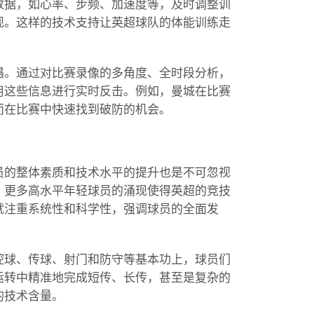
数据，如心率、步频、加速度等，及时调整训
现。这样的技术支持让英超球队的体能训练走
遇。通过对比赛录像的多角度、全时段分析，
用这些信息进行实时反击。例如，曼城在比赛
而在比赛中快速找到破防的机会。
员的整体素质和技术水平的提升也是不可忽视
，更多高水平年轻球员的涌现使得英超的竞技
就注重系统性和科学性，强调球员的全面发
控球、传球、射门和防守等基本功上，球员们
运转中精准地完成短传、长传，甚至是复杂的
的技术含量。