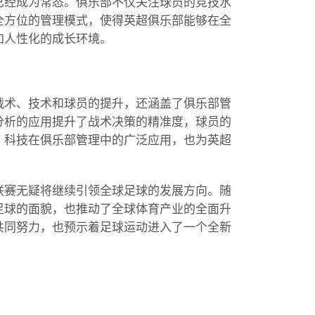
已经成为常态。俱乐部不仅关注球员的竞技水
全方位的管理模式，使得英超俱乐部能够在全
加人性化的成长环境。
战术、技术和球员的提升，还涵盖了俱乐部管
分析的应用提升了战术决策的精准度，球员的
，科技在俱乐部管理中的广泛应用，也为英超
联赛无疑将继续引领全球足球的发展方向。随
足球的面貌，也推动了全球体育产业的全面升
共同努力，也预示着足球运动进入了一个全新