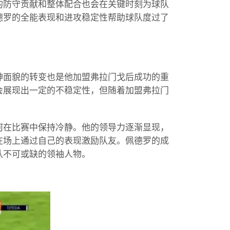
的防守贡献和整体配合也会在关键时刻为球队
德罗的全能表现和进攻稳定性帮助球队度过了
神面貌的转变也是他加盟弗拉门戈后成功的重
会展现出一定的不稳定性，但随着加盟弗拉门
何在比赛中保持冷静。他的领导力逐渐显现，
在场上通过自己的表现激励队友。佩德罗的成
队不可或缺的领袖人物。