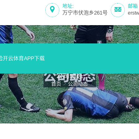
地址:
邮箱
万宁市伏泡乡261号
erst
洽开云体育APP下载
公司动态
首页
公司动态