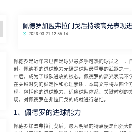
佩德罗加盟弗拉门戈后持续高光表现
2026-03-21 12:55:14
佩德罗是近年来巴西足球界最炙手可热的球员之一。
射。佩德罗的进球能力无疑是球队最重要的武器之一
中后，成为了球队进攻的核心。佩德罗的高光表现不
在关键时刻的稳定性和心理素质。本篇文章将从四个
现，包括他的进球能力、适应球队体系、关键时刻的
现，对佩德罗在弗拉门戈的成就进行总结。
1、佩德罗的进球能力
佩德罗加盟弗拉门戈后，最为明显的特点便是他强大