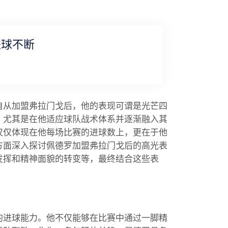
进球不断
自从加盟弗拉门戈后，他的表现可谓是光芒四
，尤其是在他适应球队战术体系并逐渐融入其
仅仅体现在他每场比赛的进球数上，更在于他
方面深入探讨佩德罗加盟弗拉门戈后的高光表
发挥和精神面貌的转变等，最终结合这些表
的进球能力。他不仅能够在比赛中通过一脚精