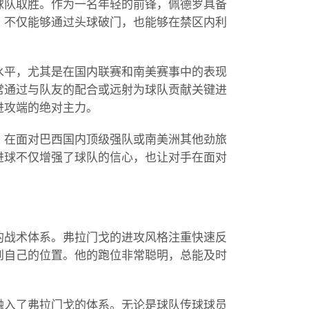
球队取胜。作为一名年轻的前锋，佩德罗具备
，不仅能够通过头球破门，也能够在禁区内利
水平，尤其是在国内联赛和南美赛事中的表现
常通过与队友的配合或远射为球队贡献关键进
进攻端的绝对主力。
。在面对巴西国内顶级强队或南美洲其他劲旅
进球不仅增强了球队的信心，也让对手在面对
的战术体系。弗拉门戈的进攻风格注重快速反
到自己的位置。他的跑位非常聪明，总能及时
融入了弗拉门戈的体系。无论是球队传球球员