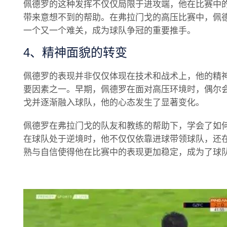
佩德罗的这种发挥不仅仅局限于进攻端，他在比赛中
带来意想不到的帮助。在弗拉门戈的高压比赛中，佩
一个又一个难关，成为球队争冠的重要推手。
4、精神面貌的转变
佩德罗的表现并非仅仅体现在技术和战术上，他的精
要因素之一。早期，佩德罗在面对高压环境时，偶尔
戈并逐渐融入球队，他的心态发生了显著变化。
佩德罗在弗拉门戈的队友和教练的帮助下，学会了如
在球队处于逆境时，他不仅仅依靠进球带领球队，还
熟与自信使得他在比赛中的表现更加稳定，成为了球