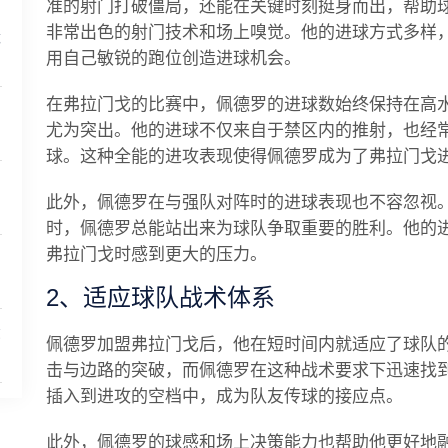
准的射门打破僵局，还能在关键时刻挺身而出，帮助
非常出色的射门技术和场上嗅觉。他的进球方式多样
竞
用自己敏锐的跑位创造进球机会。
在弗拉门戈的比赛中，佩德罗的进球数始终保持在高
调
尤为突出。他的进球不仅来自于禁区内的推射，也经
球。这种全能的进攻表现使得佩德罗成为了弗拉门戈
此外，佩德罗在与强队对阵时的进球表现也不容忽视
时，佩德罗总能站出来为球队争取重要的胜利。他的
弗拉门戈时感到更大的压力。
2、适应球队战术体系
尔
佩德罗加盟弗拉门戈后，他在短时间内就适应了球队
击与边路的突破，而佩德罗在这种战术要求下迅速找
插入到进攻的空档中，成为队友传球的接应点。
此外，佩德罗的球感和场上决策能力也帮助他更好地