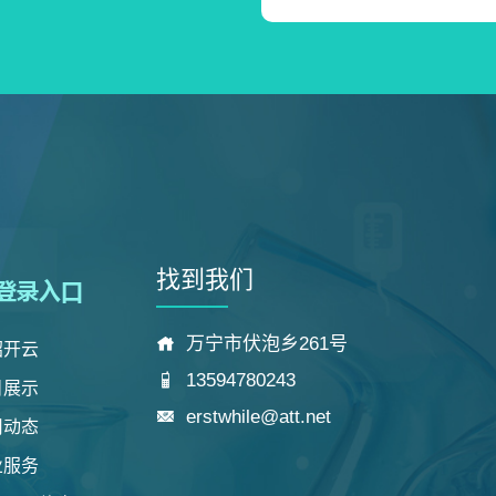
找到我们
万宁市伏泡乡261号
绍开云
13594780243
目展示
erstwhile@att.net
司动态
业服务