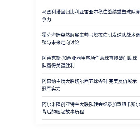
马塞利诺回归比利亚雷亚尔稳住战绩重塑球队
争力
霍芬海姆突然解雇主帅马塔拉佐引发球队战术
整与未来走向讨论
阿莱克斯·加西亚西甲客场任意球直接破门助球
队赢得关键胜利
阿森纳主场大胜切尔西五球零封 完美复仇展示
冠军实力
阿尔米隆创亚特兰大联队转会纪录加盟纽卡斯
背后的崛起故事历程