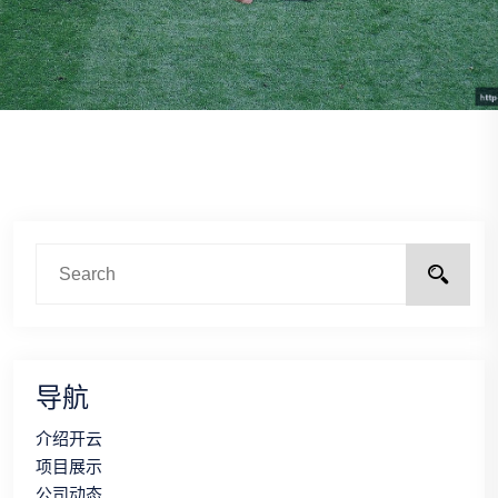
导航
介绍开云
项目展示
公司动态