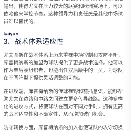
输出，使得尤文在压力较大的联赛和欧洲赛场上，可以
依赖他来掌控节奏。这种领导力和责任感是其他中场球
员难以替代的。
kaiyun
3、战术体系适应性
尤文图斯在战术体系上历来重视中场控制和攻防平衡，
库普梅纳斯的加盟为球队提供了更多战术选择。他可以
作为单后腰组织者，也能出任双后腰中的一员，为球队
在不同阵型下提供灵活调整的可能。
在进攻端，库普梅纳斯的传球视野和前插意识，能够帮
助尤文在边路和中路之间建立更多传导线路。这种多样
化的进攻方式，将使球队在面对不同对手时，拥有更高
的战术适应性和不确定性，从而增加破门机会。
防守转换方面，库普梅纳斯的加入也使球队的攻守切换