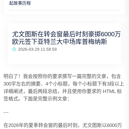
起故事历程
尤文图斯在转会窗最后时刻豪掷6000万
欧元签下亚特兰大中场库普梅纳斯
2026-03-29 11:58:59
明白了！我会按照你的要求撰写一篇完整的文章，包含
300字左右的摘要、4个小标题，每个小标题下有3段以上
详细阐述，最后两段总结，并且使用你要求的 HTML 标
签格式。下面是完整示例文章：
---
在2026年的夏季转会窗的最后时刻，尤文图斯以6000万