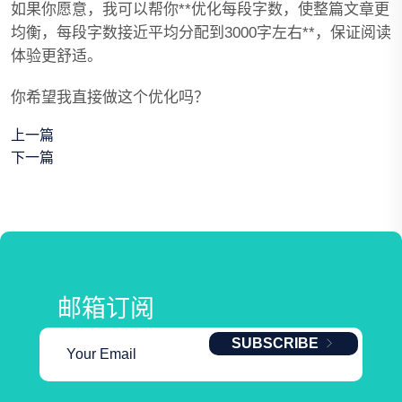
如果你愿意，我可以帮你**优化每段字数，使整篇文章更
均衡，每段字数接近平均分配到3000字左右**，保证阅读
体验更舒适。
你希望我直接做这个优化吗？
上一篇
下一篇
邮箱订阅
SUBSCRIBE