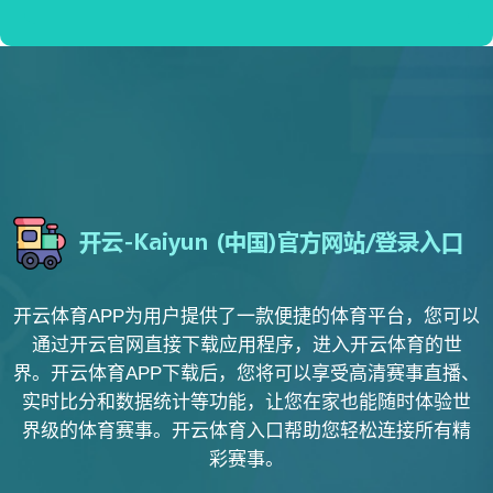
开云体育APP为用户提供了一款便捷的体育平台，您可以
通过开云官网直接下载应用程序，进入开云体育的世
界。开云体育APP下载后，您将可以享受高清赛事直播、
实时比分和数据统计等功能，让您在家也能随时体验世
界级的体育赛事。开云体育入口帮助您轻松连接所有精
彩赛事。