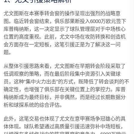
尤文图斯在本赛季转会窗的操作呈现出强烈的战略意
图。临近转会窗结束，俱乐部果断投入6000万欧元签下
库普梅纳斯，这一决定显示了球队管理层对于中场核心
位置的高度重视。此前，尤文中场在攻防转换和创造机
会方面存在一定短板，这笔引援正是为了解决这一问
题。
从整体引援思路来看，尤文图斯在早期转会阶段采取了
低调观察的策略，而在最后阶段集中资源引入关键球
员，这种“集中火力出击”的方式，既降低了转会谈判的不
确定性，也增强了俱乐部在关键位置上的掌控力。库普
梅纳斯成为最终目标，并非偶然，而是经过长期数据分
析和球探系统的综合评估。
此外，这笔交易也体现了尤文在意甲赛场争冠雄心的具
体体现。球队希望通过高质量引援迅速弥补中场短板，