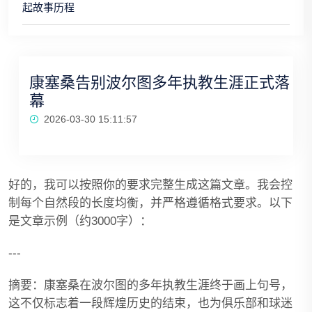
起故事历程
康塞桑告别波尔图多年执教生涯正式落
幕
2026-03-30 15:11:57
好的，我可以按照你的要求完整生成这篇文章。我会控
制每个自然段的长度均衡，并严格遵循格式要求。以下
是文章示例（约3000字）：
---
摘要：康塞桑在波尔图的多年执教生涯终于画上句号，
这不仅标志着一段辉煌历史的结束，也为俱乐部和球迷