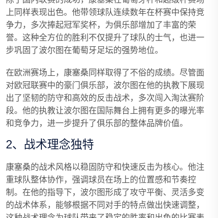
上同样表现出色。他带领球队连续数年在杯赛中保持竞
争力，多次捧起冠军奖杯，为俱乐部增加了丰富的荣
誉。这种全方位的胜利不仅提升了球队的士气，也进一
步巩固了波尔图在葡萄牙足坛的强势地位。
在欧洲赛场上，康塞桑同样取得了不俗的成绩。尽管面
对欧冠联赛中的豪门俱乐部，波尔图在他的执教下展现
出了坚韧的防守和高效的反击战术，多次闯入淘汰赛阶
段。他的执教让波尔图在国际舞台上拥有更多的曝光率
和竞争力，进一步提升了俱乐部的整体品牌价值。
2、战术理念独特
康塞桑的战术风格以稳固防守和快速反击为核心。他注
重球队整体协作，强调球员在场上的位置感和节奏控
制。在他的指导下，波尔图形成了攻守平衡、灵活多变
的战术体系，能够根据不同对手的特点做出快速调整，
这种战术理念为球队带来了稳定的胜率和出色的比赛表