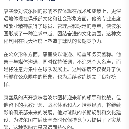
康塞桑对波尔图的影响不仅体现在战术和成绩上，更深
远地体现在俱乐部文化和社会形象方面。他的专业态度
和敬业精神赢得了球员、管理层和球迷的尊重，使波尔
图形成了一种追求卓越、团结奋进的文化氛围。这种文
化氛围在很大程度上塑造了球队的长期竞争力。
在公众形象方面，康塞桑以谦逊、稳重和务实著称。他
善于与媒体沟通，同时保持低调，不追求个人名声，而
是将注意力集中在球队发展上。这种态度不仅提升了俱
乐部在公众眼中的形象，也为后续教练树立了良好榜
样。
康塞桑的离开意味着波尔图将迎来新的领导和挑战，但
他留下的执教理念、战术体系和人才培养经验，将继续
影响俱乐部未来的发展。他对球队的长期规划和文化建
设，为波尔图在后康塞桑时代保持竞争力提供了坚实基
础，这种影响力是深远而持久的。