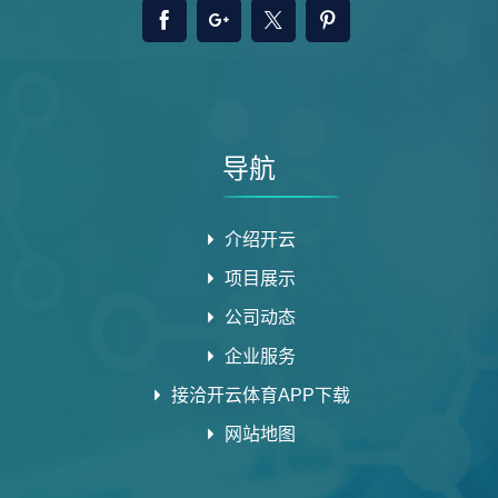
导航
介绍开云
项目展示
公司动态
企业服务
接洽开云体育APP下载
网站地图