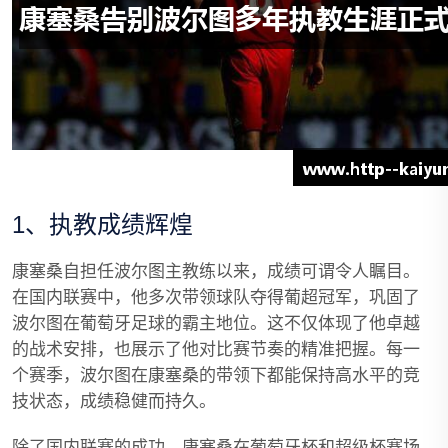
1、执教成绩辉煌
康塞桑自担任波尔图主教练以来，成绩可谓令人瞩目。
在国内联赛中，他多次带领球队夺得葡超冠军，巩固了
波尔图在葡萄牙足球的霸主地位。这不仅体现了他卓越
的战术安排，也展示了他对比赛节奏的精准把握。每一
个赛季，波尔图在康塞桑的带领下都能保持高水平的竞
技状态，成绩稳健而持久。
除了国内联赛的成功，康塞桑在葡萄牙杯和超级杯赛场