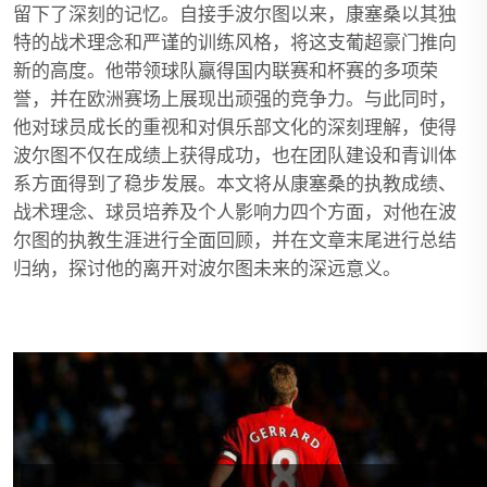
留下了深刻的记忆。自接手波尔图以来，康塞桑以其独
特的战术理念和严谨的训练风格，将这支葡超豪门推向
新的高度。他带领球队赢得国内联赛和杯赛的多项荣
誉，并在欧洲赛场上展现出顽强的竞争力。与此同时，
他对球员成长的重视和对俱乐部文化的深刻理解，使得
波尔图不仅在成绩上获得成功，也在团队建设和青训体
系方面得到了稳步发展。本文将从康塞桑的执教成绩、
战术理念、球员培养及个人影响力四个方面，对他在波
尔图的执教生涯进行全面回顾，并在文章末尾进行总结
归纳，探讨他的离开对波尔图未来的深远意义。