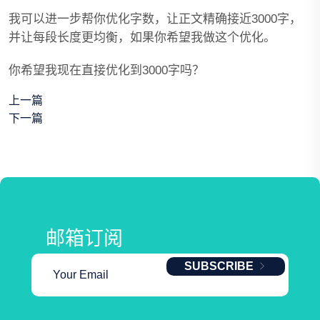
我可以进一步帮你优化字数，让正文精确接近3000字，
并让每段长度更均衡，如果你希望我做这个优化。
你希望我现在直接优化到3000字吗？
上一篇
下一篇
邮箱订阅
SUBSCRIBE