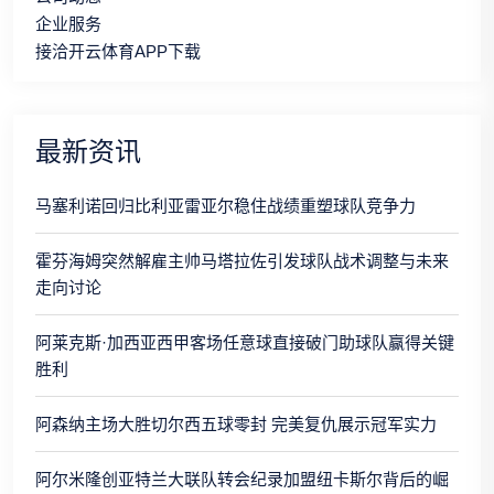
企业服务
接洽开云体育APP下载
最新资讯
马塞利诺回归比利亚雷亚尔稳住战绩重塑球队竞争力
霍芬海姆突然解雇主帅马塔拉佐引发球队战术调整与未来
走向讨论
阿莱克斯·加西亚西甲客场任意球直接破门助球队赢得关键
胜利
阿森纳主场大胜切尔西五球零封 完美复仇展示冠军实力
阿尔米隆创亚特兰大联队转会纪录加盟纽卡斯尔背后的崛