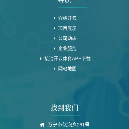
介绍开云
项目展示
公司动态
企业服务
接洽开云体育APP下载
网站地图
找到我们
万宁市伏泡乡261号