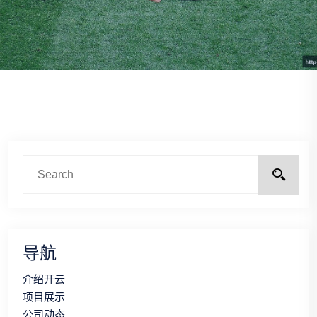
导航
介绍开云
项目展示
公司动态