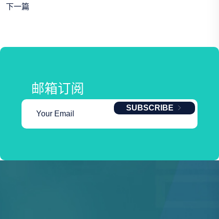
下一篇
邮箱订阅
SUBSCRIBE