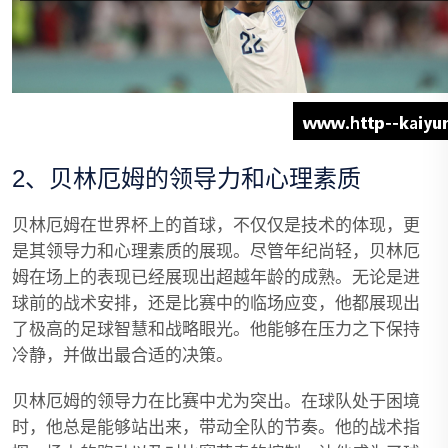
2、贝林厄姆的领导力和心理素质
贝林厄姆在世界杯上的首球，不仅仅是技术的体现，更
是其领导力和心理素质的展现。尽管年纪尚轻，贝林厄
姆在场上的表现已经展现出超越年龄的成熟。无论是进
球前的战术安排，还是比赛中的临场应变，他都展现出
了极高的足球智慧和战略眼光。他能够在压力之下保持
冷静，并做出最合适的决策。
贝林厄姆的领导力在比赛中尤为突出。在球队处于困境
时，他总是能够站出来，带动全队的节奏。他的战术指