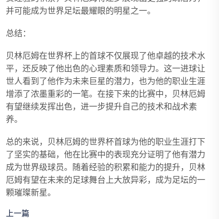
并可能成为世界足坛最耀眼的明星之一。
总结：
贝林厄姆在世界杯上的首球不仅展现了他卓越的技术水
平，还反映了他出色的心理素质和领导力。这一进球让
世人看到了他作为未来巨星的潜力，也为他的职业生涯
增添了浓墨重彩的一笔。在接下来的比赛中，贝林厄姆
有望继续发挥出色，进一步提升自己的技术和战术素
养。
总的来说，贝林厄姆的世界杯首球为他的职业生涯打下
了坚实的基础，他在比赛中的表现充分证明了他有潜力
成为世界级球员。随着经验的积累和能力的提升，贝林
厄姆有望在未来的足球舞台上大放异彩，成为足坛的一
颗璀璨新星。
上一篇