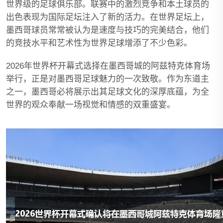
世界级的足球俱乐部。联赛中的激烈竞争和本土球员的
出色表现为国际足坛注入了新的活力。在世界足坛上，
墨西哥球员常常被认为是速度与技巧的完美结合，他们
的竞技水平和艺术性为世界足球增添了不少色彩。
2026年世界杯开幕式选择在墨西哥城的阿兹特克体育场
举行，正是对墨西哥足球魅力的一次致敬。作为东道主
之一，墨西哥必将展示出其足球文化的深厚底蕴，为全
世界的观众奉献一场视觉和情感的双重盛宴。