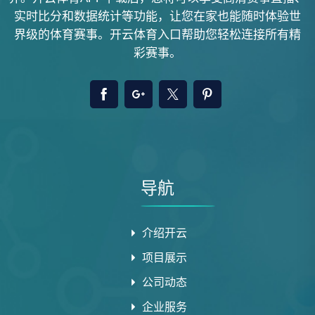
实时比分和数据统计等功能，让您在家也能随时体验世
界级的体育赛事。开云体育入口帮助您轻松连接所有精
彩赛事。
导航
介绍开云
项目展示
公司动态
企业服务