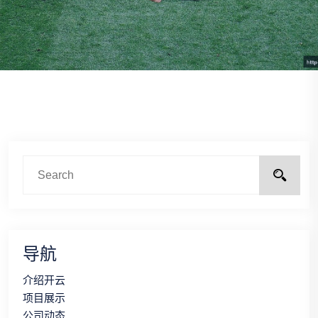
导航
介绍开云
项目展示
公司动态