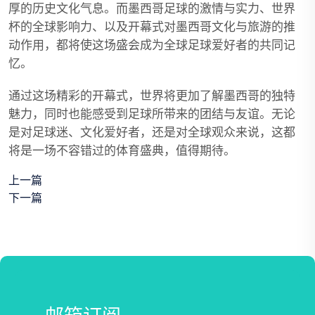
厚的历史文化气息。而墨西哥足球的激情与实力、世界
杯的全球影响力、以及开幕式对墨西哥文化与旅游的推
动作用，都将使这场盛会成为全球足球爱好者的共同记
忆。
通过这场精彩的开幕式，世界将更加了解墨西哥的独特
魅力，同时也能感受到足球所带来的团结与友谊。无论
是对足球迷、文化爱好者，还是对全球观众来说，这都
将是一场不容错过的体育盛典，值得期待。
上一篇
下一篇