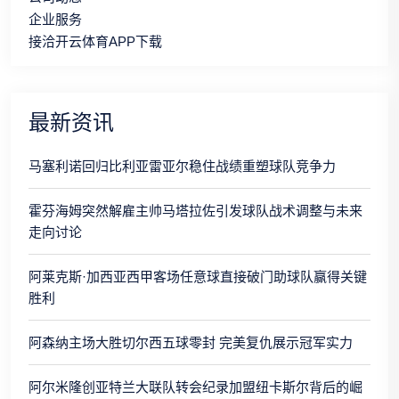
企业服务
接洽开云体育APP下载
最新资讯
马塞利诺回归比利亚雷亚尔稳住战绩重塑球队竞争力
霍芬海姆突然解雇主帅马塔拉佐引发球队战术调整与未来
走向讨论
阿莱克斯·加西亚西甲客场任意球直接破门助球队赢得关键
胜利
阿森纳主场大胜切尔西五球零封 完美复仇展示冠军实力
阿尔米隆创亚特兰大联队转会纪录加盟纽卡斯尔背后的崛