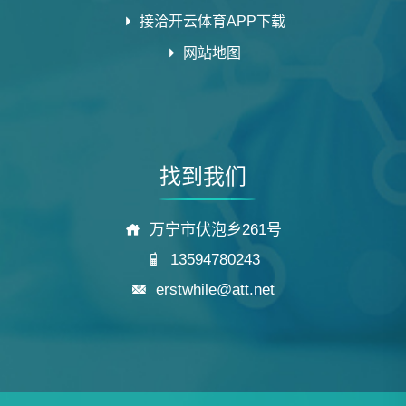
接洽开云体育APP下载
网站地图
找到我们
万宁市伏泡乡261号
13594780243
erstwhile@att.net