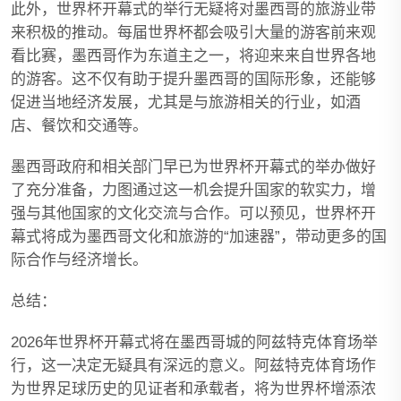
此外，世界杯开幕式的举行无疑将对墨西哥的旅游业带
来积极的推动。每届世界杯都会吸引大量的游客前来观
看比赛，墨西哥作为东道主之一，将迎来来自世界各地
的游客。这不仅有助于提升墨西哥的国际形象，还能够
促进当地经济发展，尤其是与旅游相关的行业，如酒
店、餐饮和交通等。
墨西哥政府和相关部门早已为世界杯开幕式的举办做好
了充分准备，力图通过这一机会提升国家的软实力，增
强与其他国家的文化交流与合作。可以预见，世界杯开
幕式将成为墨西哥文化和旅游的“加速器”，带动更多的国
际合作与经济增长。
总结：
2026年世界杯开幕式将在墨西哥城的阿兹特克体育场举
行，这一决定无疑具有深远的意义。阿兹特克体育场作
为世界足球历史的见证者和承载者，将为世界杯增添浓