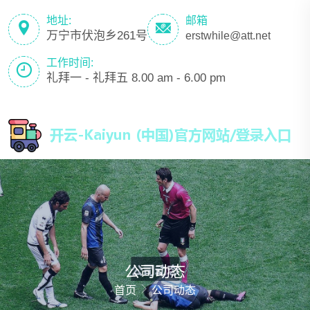
地址:
邮箱
万宁市伏泡乡261号
erstwhile@att.net
工作时间:
礼拜一 - 礼拜五 8.00 am - 6.00 pm
公司动态
首页
公司动态