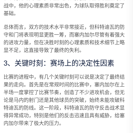
战中，他的心理素质非常出色，为球队取得胜利奠定了
基础。
总体而言，双方的技术水平非常接近，但科特迪瓦的防
守和门将表现明显更胜一筹，而塞内加尔尽管有着强大
的进攻力量，但在决胜时刻的心理素质和技术细节上略
显不足，这直接导致了最终的失利。
3、关键时刻：赛场上的决定性因素
比赛的进程中，有几个关键时刻可以说是决定了最终结
果的走向。首先是在常规时间的比赛中，塞内加尔在上
半场一度掌控了比赛节奏，创造了不少进攻机会，但无
论是马内的射门还是其他球员的突破，始终未能攻破科
特迪瓦的防线。这一阶段，科特迪瓦的防守反击战术显
得异常成功，特别是他们的反击迅速且具有威胁，给塞
内加尔带来了极大的压力。