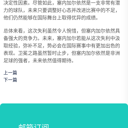
决定性因素。尽管如此，塞内加尔依然是一支非常有潜
力的球队，未来只要调整好心态并改进比赛中的不足，
他们仍然能够在国际舞台上取得优异的成绩。
总体来看，这次失利虽然令人惋惜，但塞内加尔依然具
备强大的竞争力。未来，塞内加尔若能从这次失利中汲
取经验，弥补不足，势必会在国际赛事中有更加出色的
表现。卫冕之路虽然暂时止步，但塞内加尔依然是非洲
足球的强者，未来依然值得期待。
上一篇
下一篇