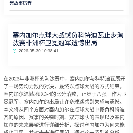
起故事历程
塞内加尔点球大战憾负科特迪瓦止步淘
汰赛非洲杯卫冕冠军遗憾出局
2026-05-30 10:38:41
在2023年非洲杯的淘汰赛中，塞内加尔与科特迪瓦展开
了一场势均力敌的对决，最终以点球大战的方式结束，
塞内加尔遗憾地以3-4的比分落败，止步于八强。作为卫
冕冠军，塞内加尔的出局让许多球迷感到失望与遗憾。
本文将从四个方面对塞内加尔在点球大战中憾负科特迪
瓦的原因、赛事的关键时刻、双方球队的表现以及塞内
加尔的未来展望进行详细分析，探讨塞内加尔为何未能
成功卫冕，并对未来进行展望。通过这一系列的分析，