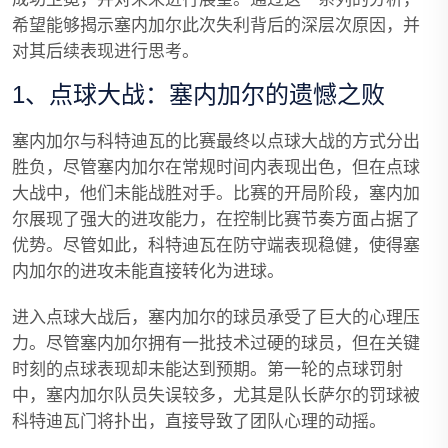
希望能够揭示塞内加尔此次失利背后的深层次原因，并
对其后续表现进行思考。
1、点球大战：塞内加尔的遗憾之败
塞内加尔与科特迪瓦的比赛最终以点球大战的方式分出
胜负，尽管塞内加尔在常规时间内表现出色，但在点球
大战中，他们未能战胜对手。比赛的开局阶段，塞内加
尔展现了强大的进攻能力，在控制比赛节奏方面占据了
优势。尽管如此，科特迪瓦在防守端表现稳健，使得塞
内加尔的进攻未能直接转化为进球。
进入点球大战后，塞内加尔的球员承受了巨大的心理压
力。尽管塞内加尔拥有一批技术过硬的球员，但在关键
时刻的点球表现却未能达到预期。第一轮的点球罚射
中，塞内加尔队员失误较多，尤其是队长萨尔的罚球被
科特迪瓦门将扑出，直接导致了团队心理的动摇。