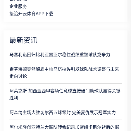
企业服务
接洽开云体育APP下载
最新资讯
马塞利诺回归比利亚雷亚尔稳住战绩重塑球队竞争力
霍芬海姆突然解雇主帅马塔拉佐引发球队战术调整与未来
走向讨论
阿莱克斯·加西亚西甲客场任意球直接破门助球队赢得关键
胜利
阿森纳主场大胜切尔西五球零封 完美复仇展示冠军实力
阿尔米隆创亚特兰大联队转会纪录加盟纽卡斯尔背后的崛