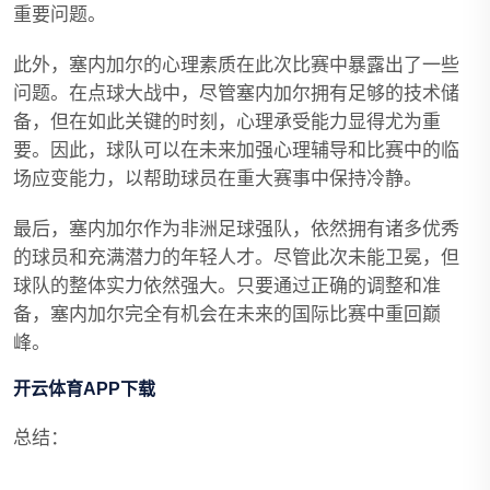
重要问题。
此外，塞内加尔的心理素质在此次比赛中暴露出了一些
问题。在点球大战中，尽管塞内加尔拥有足够的技术储
备，但在如此关键的时刻，心理承受能力显得尤为重
要。因此，球队可以在未来加强心理辅导和比赛中的临
场应变能力，以帮助球员在重大赛事中保持冷静。
最后，塞内加尔作为非洲足球强队，依然拥有诸多优秀
的球员和充满潜力的年轻人才。尽管此次未能卫冕，但
球队的整体实力依然强大。只要通过正确的调整和准
备，塞内加尔完全有机会在未来的国际比赛中重回巅
峰。
开云体育APP下载
总结：