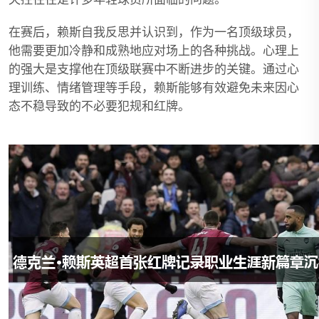
在赛后，赖斯自我反思并认识到，作为一名顶级球员，
他需要更加冷静和成熟地应对场上的各种挑战。心理上
的强大是支撑他在顶级联赛中不断进步的关键。通过心
理训练、情绪管理等手段，赖斯能够有效避免未来因心
态不稳导致的不必要犯规和红牌。