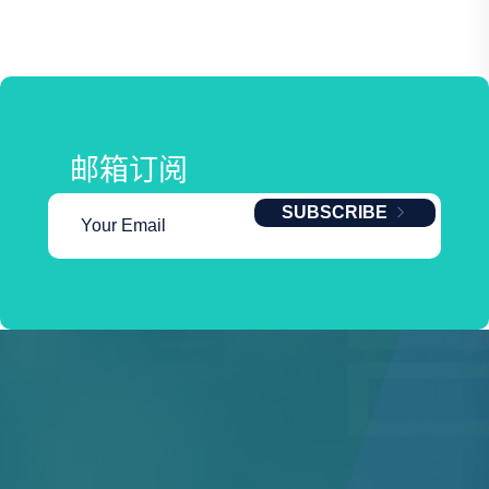
邮箱订阅
SUBSCRIBE