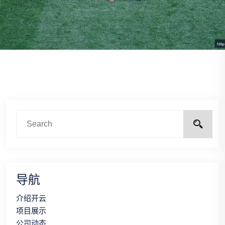
导航
介绍开云
项目展示
公司动态