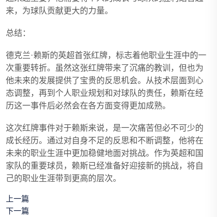
来，为球队贡献更大的力量。
总结：
德克兰·赖斯的英超首张红牌，标志着他职业生涯中的一
次重要转折。虽然这张红牌带来了沉痛的教训，但也为
他未来的发展提供了宝贵的反思机会。从技术层面到心
态调整，再到个人职业规划和对球队的责任，赖斯在经
历这一事件后必然会在各方面变得更加成熟。
这次红牌事件对于赖斯来说，是一次痛苦但必不可少的
成长经历。通过对自身不足的反思和不断调整，他将在
未来的职业生涯中更加稳健地面对挑战。作为英超和国
家队的重要球员，赖斯已经准备好迎接新的挑战，将自
己的职业生涯带到更高的层次。
上一篇
下一篇