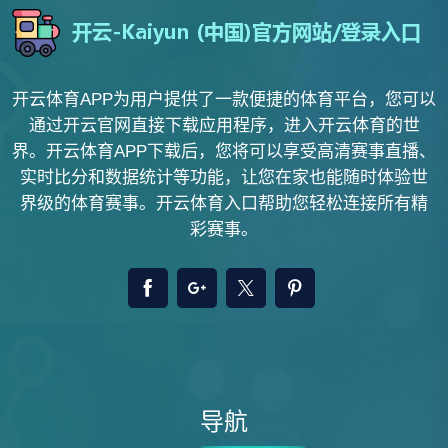
开云体育APP为用户提供了一款便捷的体育平台，您可以
通过开云官网直接下载应用程序，进入开云体育的世
界。开云体育APP下载后，您将可以享受高清赛事直播、
实时比分和数据统计等功能，让您在家也能随时体验世
界级的体育赛事。开云体育入口帮助您轻松连接所有精
彩赛事。
导航