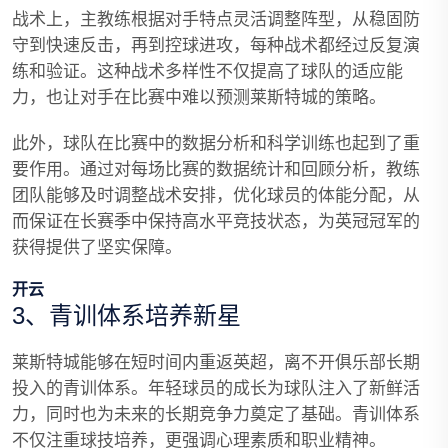
战术上，主教练根据对手特点灵活调整阵型，从稳固防
守到快速反击，再到控球进攻，每种战术都经过反复演
练和验证。这种战术多样性不仅提高了球队的适应能
力，也让对手在比赛中难以预测莱斯特城的策略。
此外，球队在比赛中的数据分析和科学训练也起到了重
要作用。通过对每场比赛的数据统计和回顾分析，教练
团队能够及时调整战术安排，优化球员的体能分配，从
而保证在长赛季中保持高水平竞技状态，为英冠冠军的
获得提供了坚实保障。
开云
3、青训体系培养新星
莱斯特城能够在短时间内重返英超，离不开俱乐部长期
投入的青训体系。年轻球员的成长为球队注入了新鲜活
力，同时也为未来的长期竞争力奠定了基础。青训体系
不仅注重球技培养，更强调心理素质和职业精神。