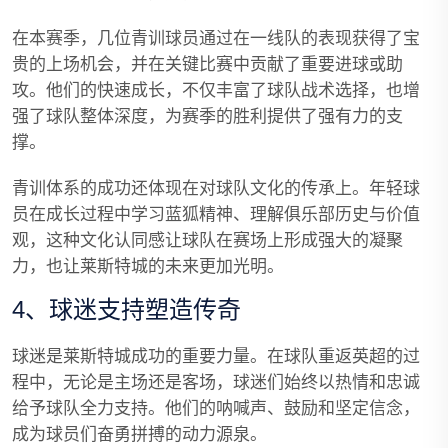
在本赛季，几位青训球员通过在一线队的表现获得了宝
贵的上场机会，并在关键比赛中贡献了重要进球或助
攻。他们的快速成长，不仅丰富了球队战术选择，也增
强了球队整体深度，为赛季的胜利提供了强有力的支
撑。
青训体系的成功还体现在对球队文化的传承上。年轻球
员在成长过程中学习蓝狐精神、理解俱乐部历史与价值
观，这种文化认同感让球队在赛场上形成强大的凝聚
力，也让莱斯特城的未来更加光明。
4、球迷支持塑造传奇
球迷是莱斯特城成功的重要力量。在球队重返英超的过
程中，无论是主场还是客场，球迷们始终以热情和忠诚
给予球队全力支持。他们的呐喊声、鼓励和坚定信念，
成为球员们奋勇拼搏的动力源泉。