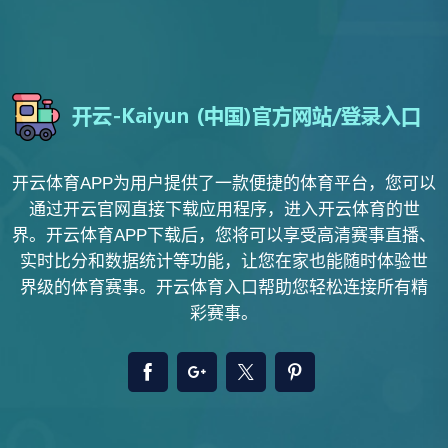
开云体育APP为用户提供了一款便捷的体育平台，您可以
通过开云官网直接下载应用程序，进入开云体育的世
界。开云体育APP下载后，您将可以享受高清赛事直播、
实时比分和数据统计等功能，让您在家也能随时体验世
界级的体育赛事。开云体育入口帮助您轻松连接所有精
彩赛事。