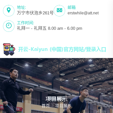
地址:
邮箱
万宁市伏泡乡261号
erstwhile@att.net
工作时间:
礼拜一 - 礼拜五 8.00 am - 6.00 pm
项目展示
首页
项目展示