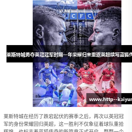
莱斯特城在经历了跌宕起伏的赛季之后，再次以英冠冠
军的身份荣耀回归英超，这一胜利不仅象征着球队重拾
辉煌，也标志着蓝狐传奇的新篇章正式开启。整整一个