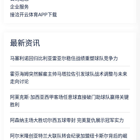
企业服务
接洽开云体育APP下载
最新资讯
马塞利诺回归比利亚雷亚尔稳住战绩重塑球队竞争力
霍芬海姆突然解雇主帅马塔拉佐引发球队战术调整与未来
走向讨论
阿莱克斯·加西亚西甲客场任意球直接破门助球队赢得关键
胜利
阿森纳主场大胜切尔西五球零封 完美复仇展示冠军实力
阿尔米隆创亚特兰大联队转会纪录加盟纽卡斯尔背后的崛