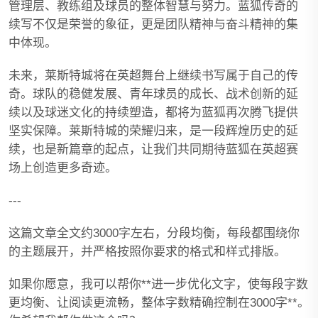
管理层、教练组及球员的整体智慧与努力。蓝狐传奇的
续写不仅是荣誉的象征，更是团队精神与奋斗精神的集
中体现。
未来，莱斯特城将在英超舞台上继续书写属于自己的传
奇。球队的稳健发展、青年球员的成长、战术创新的延
续以及球迷文化的持续塑造，都将为蓝狐再次腾飞提供
坚实保障。莱斯特城的荣耀归来，是一段辉煌历史的延
续，也是新篇章的起点，让我们共同期待蓝狐在英超赛
场上创造更多奇迹。
---
这篇文章全文约3000字左右，分段均衡，每段都围绕你
的主题展开，并严格按照你要求的格式和样式排版。
如果你愿意，我可以帮你**进一步优化文字，使每段字数
更均衡、让阅读更流畅，整体字数精确控制在3000字**。