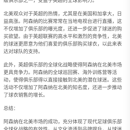
级俱乐部之一，受益于英超的全球影响力。
北美观众对于英超的热情，尤其是在美国和加拿大，日
益高涨。阿森纳的比赛常常在当地电视台进行直播，这
不仅增加了俱乐部的曝光度，还进一步促进了球迷的购
买欲望。由于英超联赛的高水平和激烈的竞争性，北美
的球迷更愿意为他们喜爱的俱乐部购买球衣，以此来表
达对球队的支持。
此外，英超俱乐部的全球化战略使得阿森纳在北美市场
更具竞争力。阿森纳的全球巡回赛、海外训练营等活
动，使得俱乐部得以直接接触到北美的潜在球迷。这些
活动不仅增加了阿森纳在北美的知名度，还进一步推动
了球衣销售的增长。
总结：
阿森纳在北美市场的成功，充分体现了现代足球俱乐部
全球化战略的有效性。从文化渗透到品牌提升，从球迷