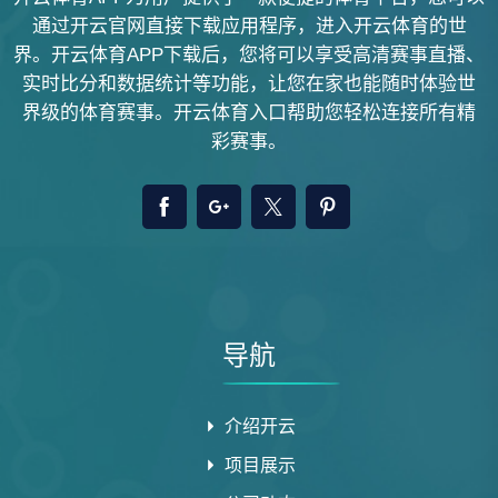
通过开云官网直接下载应用程序，进入开云体育的世
界。开云体育APP下载后，您将可以享受高清赛事直播、
实时比分和数据统计等功能，让您在家也能随时体验世
界级的体育赛事。开云体育入口帮助您轻松连接所有精
彩赛事。
导航
介绍开云
项目展示