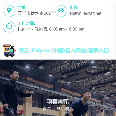
地址:
邮箱
万宁市伏泡乡261号
erstwhile@att.net
工作时间:
礼拜一 - 礼拜五 8.00 am - 6.00 pm
项目展示
首页
项目展示