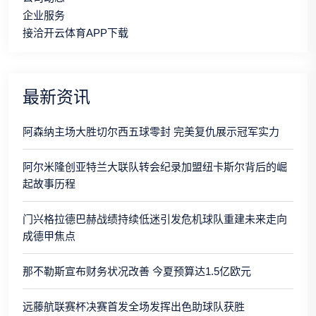
企业服务
接洽开云体育APP下载
最新资讯
阿森纳主场大胜切尔西五球零封 完美复仇展示冠军实力
阿尔米隆创亚特兰大联队转会纪录加盟纽卡斯尔背后的崛
起故事历程
门兴格拉德巴赫战绩持续低迷引发危机球队重建未来走向
成德甲焦点
那不勒斯宣布财务状况改善 今夏预算达1.5亿欧元
远藤航联赛杯决赛首发全场发挥出色助球队获胜