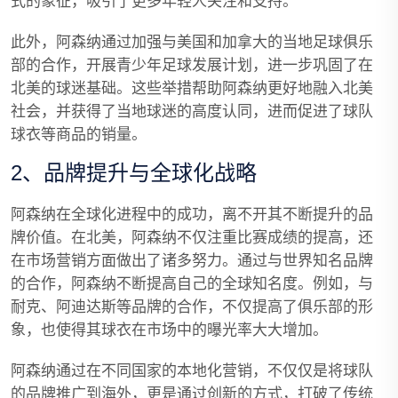
式的象征，吸引了更多年轻人关注和支持。
此外，阿森纳通过加强与美国和加拿大的当地足球俱乐
部的合作，开展青少年足球发展计划，进一步巩固了在
北美的球迷基础。这些举措帮助阿森纳更好地融入北美
社会，并获得了当地球迷的高度认同，进而促进了球队
球衣等商品的销量。
2、品牌提升与全球化战略
阿森纳在全球化进程中的成功，离不开其不断提升的品
牌价值。在北美，阿森纳不仅注重比赛成绩的提高，还
在市场营销方面做出了诸多努力。通过与世界知名品牌
的合作，阿森纳不断提高自己的全球知名度。例如，与
耐克、阿迪达斯等品牌的合作，不仅提高了俱乐部的形
象，也使得其球衣在市场中的曝光率大大增加。
阿森纳通过在不同国家的本地化营销，不仅仅是将球队
的品牌推广到海外，更是通过创新的方式，打破了传统