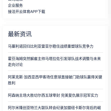
企业服务
接洽开云体育APP下载
最新资讯
马塞利诺回归比利亚雷亚尔稳住战绩重塑球队竞争力
霍芬海姆突然解雇主帅马塔拉佐引发球队战术调整与未来
走向讨论
阿莱克斯·加西亚西甲客场任意球直接破门助球队赢得关键
胜利
阿森纳主场大胜切尔西五球零封 完美复仇展示冠军实力
阿尔米隆创亚特兰大联队转会纪录加盟纽卡斯尔背后的崛