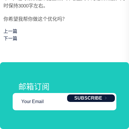
时保持3000字左右。
你希望我帮你做这个优化吗？
上一篇
下一篇
邮箱订阅
SUBSCRIBE