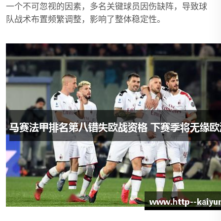
一个不可忽视的因素，多名关键球员因伤缺阵，导致球
队战术布置频繁调整，影响了整体稳定性。