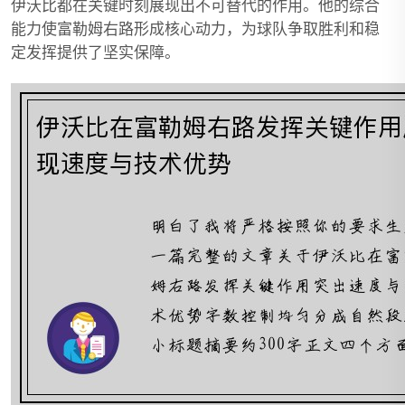
伊沃比都在关键时刻展现出不可替代的作用。他的综合
能力使富勒姆右路形成核心动力，为球队争取胜利和稳
定发挥提供了坚实保障。