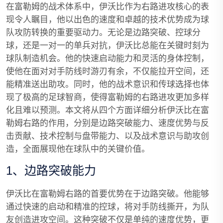
在富勒姆的战术体系中，伊沃比作为右路进攻核心的表
现令人瞩目，他以出色的速度和卓越的技术优势成为球
队攻防转换的重要驱动力。无论是边路突破、控球分
球，还是一对一的单兵对抗，伊沃比总能在关键时刻为
球队制造机会。他的快速启动能力和灵活的身体控制，
使他在面对对手防线时游刃有余，不仅能拉开空间，还
能精准送出助攻。同时，他的战术意识和传球选择也体
现了极高的足球智商，使得富勒姆的右路进攻更加多样
化且难以预测。本文将从四个方面详细分析伊沃比在富
勒姆右路的作用，分别是边路突破能力、速度优势与反
击贡献、技术控制与盘带能力、以及战术意识与助攻创
造，全面展现他在球队中的关键价值。
1、边路突破能力
伊沃比在富勒姆右路的首要优势在于边路突破。他能够
通过快速的启动和精准的控球，将对手防线撕开，为队
友创造进攻空间。这种突破不仅是单纯的速度优势，更