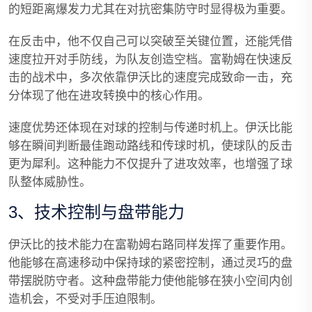
的短距离爆发力尤其在对抗密集防守时显得极为重要。
在反击中，他不仅自己可以突破至关键位置，还能凭借
速度拉开对手防线，为队友创造空档。富勒姆在快速反
击的战术中，多次依靠伊沃比的速度完成致命一击，充
分体现了他在进攻转换中的核心作用。
速度优势还体现在对球的控制与传递时机上。伊沃比能
够在瞬间判断最佳跑动路线和传球时机，使球队的反击
更为犀利。这种能力不仅提升了进攻效率，也增强了球
队整体威胁性。
3、技术控制与盘带能力
伊沃比的技术能力在富勒姆右路同样发挥了重要作用。
他能够在高速移动中保持球的紧密控制，通过灵巧的盘
带摆脱防守者。这种盘带能力使他能够在狭小空间内创
造机会，不受对手压迫限制。