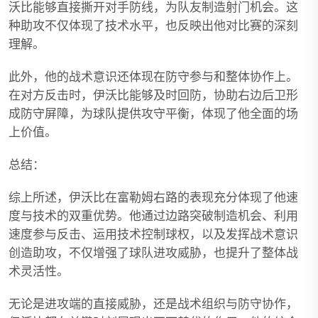
沃比能够直接撕开对手防线，为队友制造射门机会。这
种助攻不仅体现了技术水平，也反映出他对比赛的深刻
理解。
此外，他的战术意识还体现在防守参与和整体协作上。
在对方反击时，伊沃比能够及时回防，协助右边后卫形
成防守屏障，为球队提供攻守平衡，体现了他全面的场
上价值。
总结：
综上所述，伊沃比在富勒姆右路的表现充分体现了他速
度与技术的双重优势。他通过边路突破制造机会、利用
速度参与反击、运用技术控制球权，以及发挥战术意识
创造助攻，不仅增强了球队进攻威胁，也提升了整体战
术灵活性。
无论是进攻端的直接威胁，还是战术组织与防守协作，