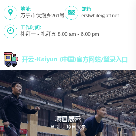
地址:
邮箱
万宁市伏泡乡261号
erstwhile@att.net
工作时间:
礼拜一 - 礼拜五 8.00 am - 6.00 pm
项目展示
首页
项目展示