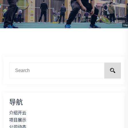
导航
介绍开云
项目展示
公司动态