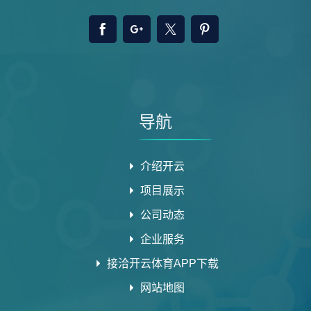
导航
介绍开云
项目展示
公司动态
企业服务
接洽开云体育APP下载
网站地图