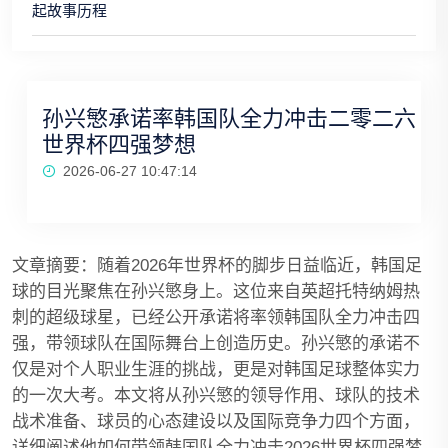
起故事历程
孙兴慜承诺率韩国队全力冲击二零二六
世界杯四强梦想
2026-06-27 10:47:14
文章摘要：随着2026年世界杯的脚步日益临近，韩国足
球的目光聚焦在孙兴慜身上。这位来自英超托特纳姆热
刺的超级球星，已经公开承诺将率领韩国队全力冲击四
强，带领球队在国际舞台上创造历史。孙兴慜的承诺不
仅是对个人职业生涯的挑战，更是对韩国足球整体实力
的一次大考。本文将从孙兴慜的领导作用、球队的技术
战术准备、球员的心态建设以及国际竞争力四个方面，
详细阐述他如何带领韩国队全力冲击2026世界杯四强梦