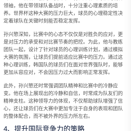
领袖，他在带领球队备战时，十分注重心理素质的培
养。世界杯这种大赛的压力巨大，球员的心理稳定性决
定着球队在关键时刻能否稳定发挥。
孙兴慜深知，比赛中的心态不仅仅是对胜负的应对，更
是对压力的承受和对比赛节奏的把控。为此，他与教练
团队一起，设计了针对球员的心理训练计划，通过模拟
大赛的氛围，让球员们提前适应比赛中的压力。通过这
种心理训练，韩国队的球员们在面对世界强队时，能够
更加从容应对，不会因压力过大而影响正常发挥。
此外，孙兴慜还时常强调团队精神和比赛中的冷静应
变。他在场上展现出的冷静和自信，时常成为队友们的
精神支柱。这种领导力的体现，不仅帮助球队增强了信
心，还让球员们在大赛中更加专注于自身的表现和团队
的整体配合，而不被外界的压力所左右。
4、提升国际竞争力的策略