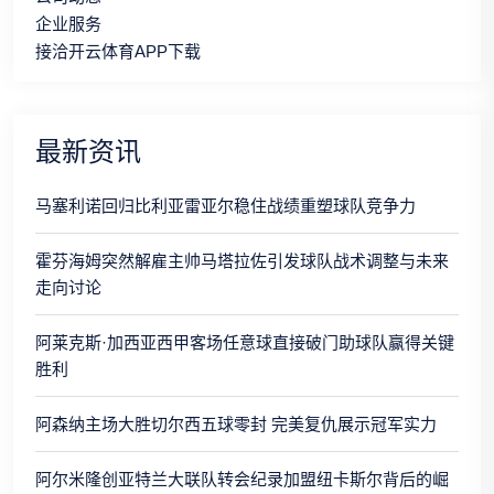
企业服务
接洽开云体育APP下载
最新资讯
马塞利诺回归比利亚雷亚尔稳住战绩重塑球队竞争力
霍芬海姆突然解雇主帅马塔拉佐引发球队战术调整与未来
走向讨论
阿莱克斯·加西亚西甲客场任意球直接破门助球队赢得关键
胜利
阿森纳主场大胜切尔西五球零封 完美复仇展示冠军实力
阿尔米隆创亚特兰大联队转会纪录加盟纽卡斯尔背后的崛