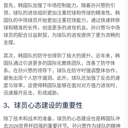
首先，韩国队加强了中场控制能力。随着孙兴慜的引
领，球队的进攻组织更加注重控球和传球的精准性。韩
国队的中场球员开始更加注重控场能力，通过快速转移
球和精准的长传，创造更多的进攻机会。孙兴慜与中场
球员的配合日益默契，为球队的进攻提供了更为流畅的
支撑。
其次，韩国队的防守也得到了极大的提升。近年来，韩
国队通过引进更多的国际化教练团队，改善了防守体
系。在孙兴慜的领导下，球队在防守时强调整体协作，
避免出现个人防守漏洞。此外，球队还加强了反击的速
度与效率，这使得韩国队能够在面对对方强力进攻时，
迅速展开反击，形成威胁。
3、球员心态建设的重要性
除了技术和战术的准备，球员的心态建设也是韩国队冲
击2026世界杯四强的重要环节。孙兴慜作为球队的精神