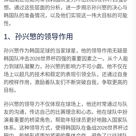
想。通过这些层面的分析，进一步揭示孙兴慜的决心与
韩国队的准备情况，以及他们实现这一伟大目标的可能
性。
1、孙兴慜的领导作用
孙兴慜作为韩国足球的当家球星，他的领导作用无疑是
韩国队冲击2026世界杯四强的重要因素之一。从个人能
力到球队凝聚力，孙兴慜的影响力不可小觑。他不仅在
场上以超凡的技术和稳定的表现引领全队，还通过自身
的榜样作用，激励着队友们不断突破自我，争取更高的
目标。
孙兴慜的领导力不仅体现在球场上，他还时常通过与队
友的沟通，传达自己的比赛理念和心态。他在球队中扮
演着重要的桥梁角色，帮助年轻球员更好地融入国家队
体系。这种领导方式，使得韩国队在备战2026世界杯过
程中，能够形成更加紧密的集体合作，避免了以往球队