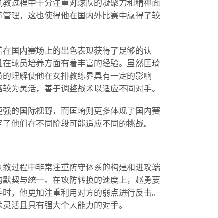
执教过程中十分注重对球队的凝聚力和精神面
节管理，这也使得他在国内外比赛中赢得了较
着在国内赛场上的出色表现获得了足够的认
且在球员培养方面有着丰富的经验。虽然匡琦
员的理解使他在女排教练界具有一定的影响
格较为灵活，善于调整战术以适应不同对手。
更强的国际视野，而匡琦则更多体现了国内赛
定了他们在不同阶段可能适应不同的挑战。
执教过程中非常注重防守体系的构建和进攻端
的默契与统一。在攻防转换的速度上，赵勇要
手时，他更加注重利用对方的弱点进行反击。
术灵活且具有强大个人能力的对手。