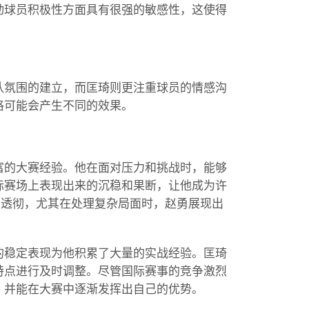
动球员积极性方面具有很强的敏感性，这使得
队氛围的建立，而匡琦则更注重球员的情感沟
格可能会产生不同的效果。
富的大赛经验。他在面对压力和挑战时，能够
际赛场上表现出来的沉稳和果断，让他成为许
常透彻，尤其在处理复杂局面时，赵勇展现出
的稳定表现为他积累了大量的实战经验。匡琦
特点进行及时调整。尽管国际赛事的竞争激烈
，并能在大赛中逐渐发挥出自己的优势。