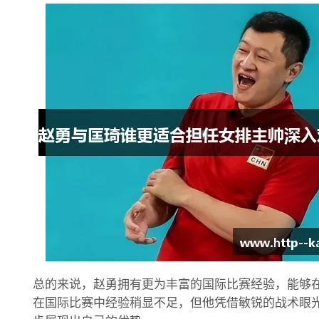
总的来说，赵勇拥有更为丰富的国际比赛经验，能够
在国际比赛中经验稍显不足，但他凭借敏锐的战术眼