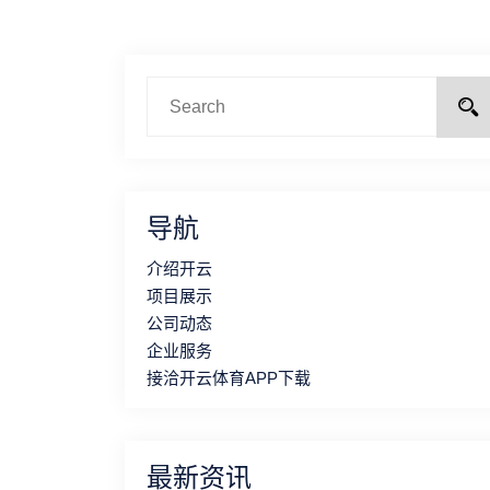
导航
介绍开云
项目展示
公司动态
企业服务
接洽开云体育APP下载
最新资讯