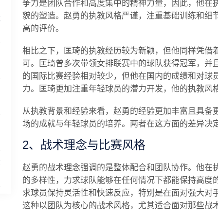
争力是团队合作和高度集中的精神力量，因此，他在
貌的塑造。赵勇的执教风格严谨，注重基础训练和细
竞
高的评价。
相比之下，匡琦的执教经历较为新颖，但他同样凭借
调
可。匡琦曾多次带领女排联赛中的球队获得冠军，并
的国际比赛经验相对较少，但他在国内的成绩和对球
力。匡琦更加注重年轻球员的潜力开发，他的执教风
从执教背景和经验来看，赵勇的经验更加丰富且具备
场的成就与年轻球员的培养。两者在这方面的差异决
2、战术理念与比赛风格
尔
赵勇的战术理念强调的是整体配合和团队协作。他在
的多样性，力求球队能够在任何情况下都能保持高度
求球员保持灵活性和快速反应，特别是在面对强大对
这种以团队为核心的战术风格，尤其适合面对那些战