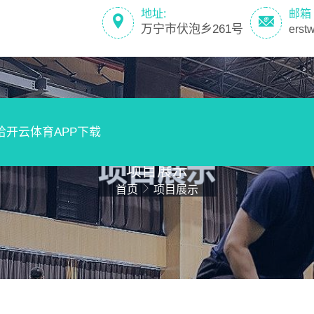
地址:
邮箱
万宁市伏泡乡261号
erst
洽开云体育APP下载
项目展示
首页
项目展示