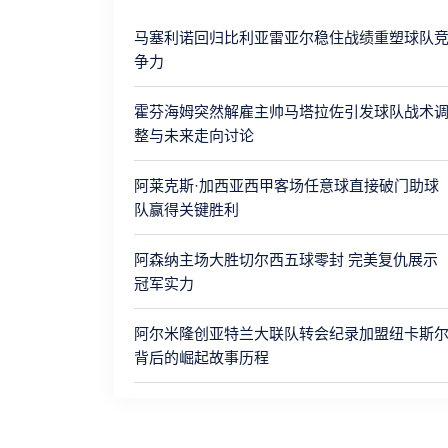
马塞利诺回归比利亚雷亚尔稳住战绩重塑球队
争力
霍芬海姆突然解雇主帅马塔拉佐引发球队战术
整与未来走向讨论
阿莱克斯·加西亚西甲客场任意球直接破门助球
队赢得关键胜利
阿森纳主场大胜切尔西五球零封 完美复仇展示
冠军实力
阿尔米隆创亚特兰大联队转会纪录加盟纽卡斯
背后的崛起故事历程