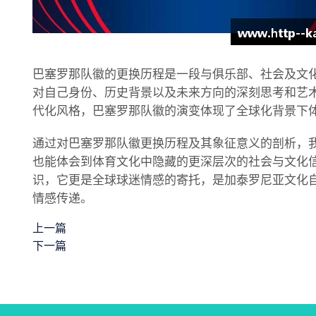
巴塞罗那队徽的更换历程是一段与俱乐部、社会及文
对自己身份、历史背景以及未来方向的深刻思考和艺
代化风格，巴塞罗那队徽的演变体现了全球化背景下
通过对巴塞罗那队徽更换历程及其象征意义的剖析，
也能体会到体育文化中隐藏的更深层次的社会与文化
识，它更是全球球迷情感的寄托，是加泰罗尼亚文化
情感传递。
上一篇
下一篇