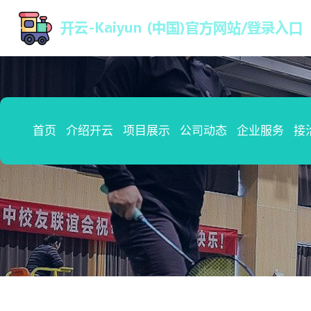
首页
介绍开云
项目展示
公司动态
企业服务
接