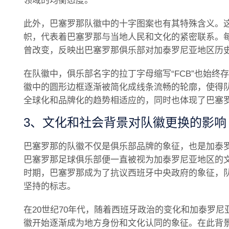
领域的均衡态度。
此外，巴塞罗那队徽中的十字图案也有其特殊含义。
帜，代表着巴塞罗那与当地人民和文化的紧密联系。
曾改变，反映出巴塞罗那俱乐部对加泰罗尼亚地区历
在队徽中，俱乐部名字的拉丁字母缩写“FCB”也始
徽中的圆形边框逐渐被简化成线条流畅的轮廓，使得
全球化和品牌化的趋势相适应的，同时也体现了巴塞
3、文化和社会背景对队徽更换的影响
巴塞罗那的队徽不仅是俱乐部品牌的象征，也是加泰
巴塞罗那足球俱乐部便一直被视为加泰罗尼亚地区的
时期，巴塞罗那成为了抗议西班牙中央政府的象征，
坚持的标志。
在20世纪70年代，随着西班牙政治的变化和加泰罗
徽开始逐渐成为地方身份和文化认同的象征。在此背