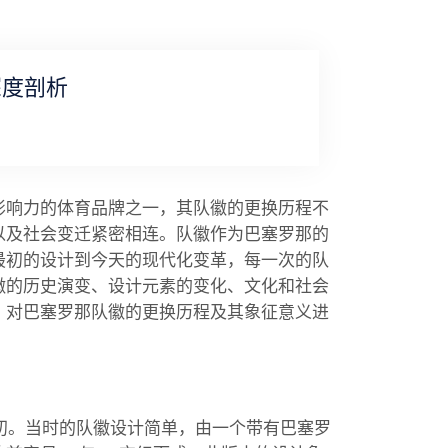
深度剖析
球最具影响力的体育品牌之一，其队徽的更换历程不
以及社会变迁紧密相连。队徽作为巴塞罗那的
最初的设计到今天的现代化变革，每一次的队
徽的历史演变、设计元素的变化、文化和社会
，对巴塞罗那队徽的更换历程及其象征意义进
之初。当时的队徽设计简单，由一个带有巴塞罗