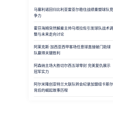
马塞利诺回归比利亚雷亚尔稳住战绩重塑球队
争力
霍芬海姆突然解雇主帅马塔拉佐引发球队战术
整与未来走向讨论
阿莱克斯·加西亚西甲客场任意球直接破门助球
队赢得关键胜利
阿森纳主场大胜切尔西五球零封 完美复仇展示
冠军实力
阿尔米隆创亚特兰大联队转会纪录加盟纽卡斯
背后的崛起故事历程