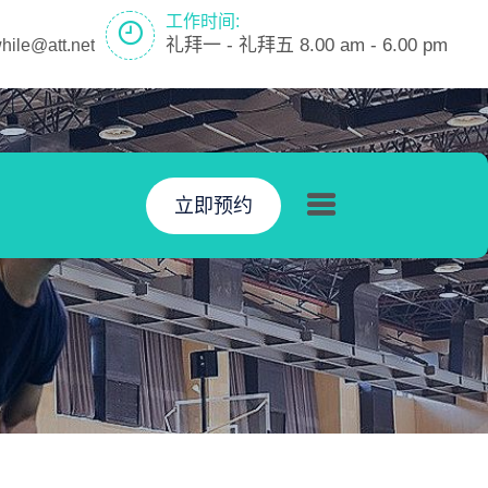
工作时间:
礼拜一 - 礼拜五 8.00 am - 6.00 pm
while@att.net
立即预约