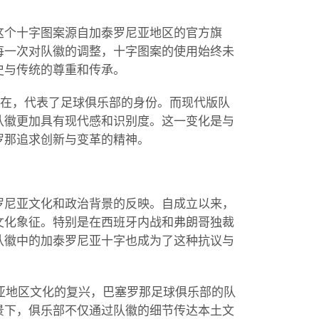
这个十字图案源自加泰罗尼亚地区的官方旗
每一次对队徽的调整，十字图案的使用始终未
史与传统的尊重和传承。
终存在，代表了足球俱乐部的身份。而现代版队
队徽更加具有现代感和识别度。这一变化是与
罗那追求创新与变革的精神。
罗尼亚文化和政治背景的反映。自成立以来，
文化象征。特别是在西班牙内战和弗朗哥独裁
队徽中的加泰罗尼亚十字也成为了这种抗议与
尼亚地区文化的复兴，巴塞罗那足球俱乐部的队
景下，俱乐部不仅通过队徽的细节传达本土文