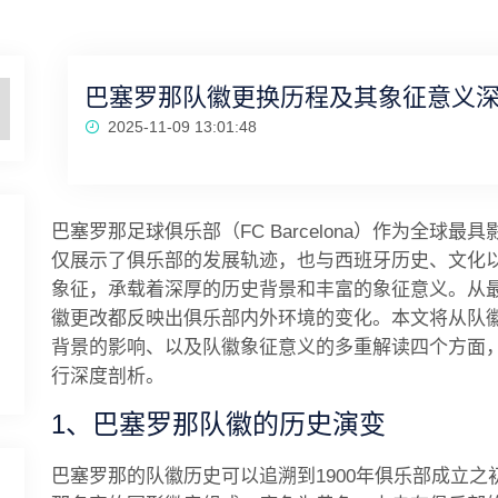
巴塞罗那队徽更换历程及其象征意义
2025-11-09 13:01:48
巴塞罗那足球俱乐部（FC Barcelona）作为全
仅展示了俱乐部的发展轨迹，也与西班牙历史、文化
象征，承载着深厚的历史背景和丰富的象征意义。从
徽更改都反映出俱乐部内外环境的变化。本文将从队
背景的影响、以及队徽象征意义的多重解读四个方面
行深度剖析。
1、巴塞罗那队徽的历史演变
巴塞罗那的队徽历史可以追溯到1900年俱乐部成立