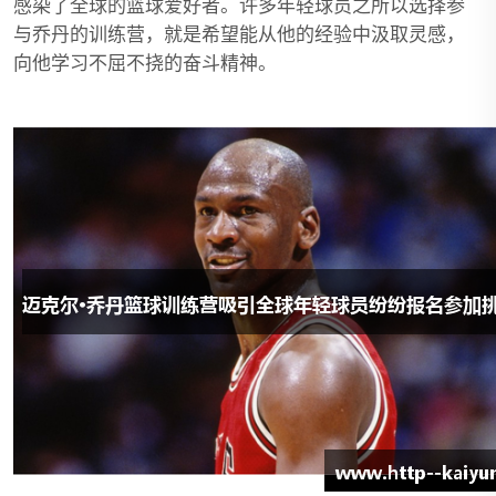
感染了全球的篮球爱好者。许多年轻球员之所以选择参
与乔丹的训练营，就是希望能从他的经验中汲取灵感，
向他学习不屈不挠的奋斗精神。