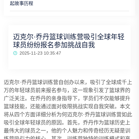
起故事历程
迈克尔·乔丹篮球训练营吸引全球年轻
球员纷纷报名参加挑战自我
2025-11-23 10:35:47
迈克尔·乔丹篮球训练营自创办以来，吸引了全球成千上
万的年轻球员前来报名参与，这一现象引发了篮球界的
广泛关注。在乔丹的亲身指导下，学员们不仅能够提升
篮球技能，还能通过面对极限挑战实现自我突破。本文
将从四个方面详细分析为何迈克尔·乔丹篮球训练营如此
吸引全球年轻球员的原因。首先，乔丹作为篮球历史上
最伟大的球员之一，他的个人魅力和传奇经历无疑是训
练营吸引力的核心。其次，训练营独特的训练模式和高