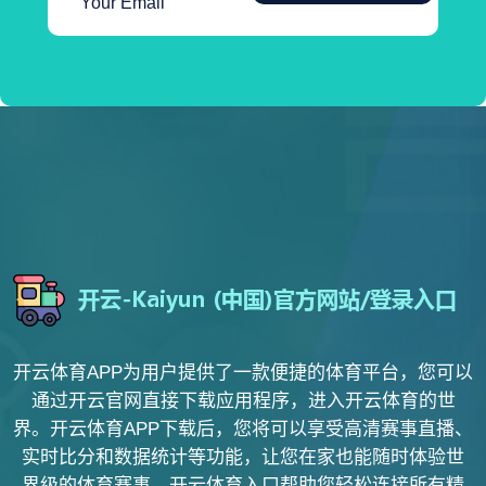
开云体育APP为用户提供了一款便捷的体育平台，您可以
通过开云官网直接下载应用程序，进入开云体育的世
界。开云体育APP下载后，您将可以享受高清赛事直播、
实时比分和数据统计等功能，让您在家也能随时体验世
界级的体育赛事。开云体育入口帮助您轻松连接所有精