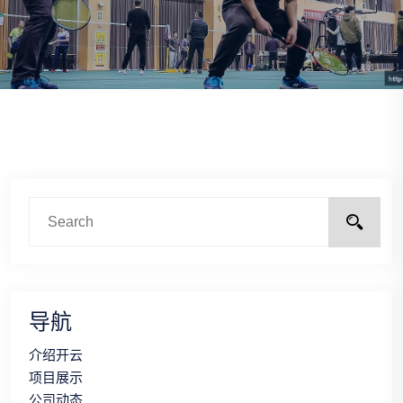
导航
介绍开云
项目展示
公司动态