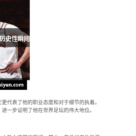
它更代表了他的职业态度和对于细节的执着。
，进一步证明了他在世界足坛的伟大地位。