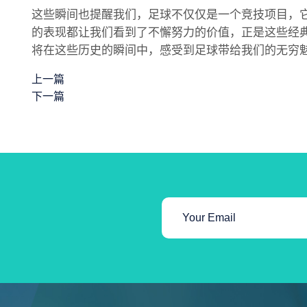
这些瞬间也提醒我们，足球不仅仅是一个竞技项目，
的表现都让我们看到了不懈努力的价值，正是这些经
将在这些历史的瞬间中，感受到足球带给我们的无穷
上一篇
下一篇