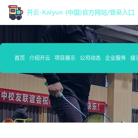
首页
介绍开云
项目展示
公司动态
企业服务
接