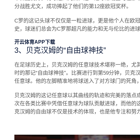
分战胜尤文，成功捧起了他们的第12座欧冠奖杯。
C罗的这记头球不仅仅是一粒进球，更是他个人在欧
史，球迷们总会为C罗那超凡的能力和无与伦比的进
开云体育APP下载
3、贝克汉姆的“自由球神技”
在足球历史上，贝克汉姆的任意球技术堪称一绝，尤其
时的那记“自由球神技”。比赛进行到第59分钟，贝克
任意球。他的左脚精准地将球送入了对方球门的死角
贝克汉姆的这记任意球以其曲线的轨迹和完美的落点
次在各类比赛中凭借任意球为球队贡献进球，而他的
克汉姆的自由球不仅是技术的体现，也是他专注和努