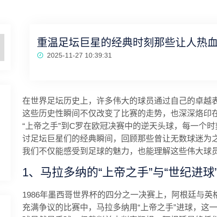
重温足坛巨星的经典时刻那些让人热
2025-11-27 10:39:31
在世界足坛历史上，许多伟大的球员通过自己的卓越
这些历史性瞬间不仅改变了比赛的走势，也深深烙印
“上帝之手”到C罗在欧冠决赛中的逆天头球，每一个
讨足坛巨星们的经典瞬间，回顾那些曾让无数球迷为
我们不仅能感受到足球的魅力，也能理解这些伟大球
1、马拉多纳的“上帝之手”与“世纪进球
1986年墨西哥世界杯的四分之一决赛上，阿根廷与
充满争议的比赛中，马拉多纳用“上帝之手”进球，这