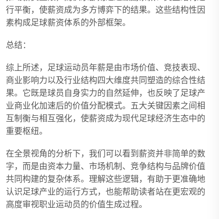
行平衡，使薪资成为多方博弈下的结果。这些结构性因
素构成足球薪资体系的外部框架。
总结：
综上所述，足球运动员年薪是由市场价值、竞技表现、
商业影响力以及行业结构四大维度共同塑造的综合性结
果。它既是球员自身实力的自然延伸，也反映了足球产
业商业化加速后的价值分配模式。五大关键因素之间相
互制衡与相互强化，使薪资成为现代足球经济生态中的
重要枢纽。
在全景视角的分析下，我们可以看到薪资并非简单的数
字，而是由资本力量、市场机制、竞争结构与品牌价值
共同构建的复杂体系。理解这些逻辑，有助于更准确地
认识足球产业的运行方式，也能帮助读者站在更宏观的
高度审视职业运动员的价值生成过程。