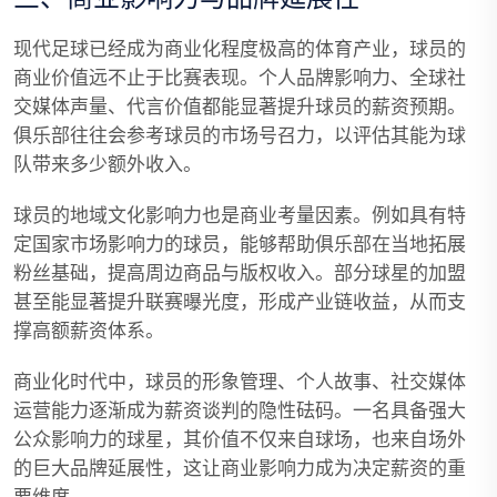
现代足球已经成为商业化程度极高的体育产业，球员的
商业价值远不止于比赛表现。个人品牌影响力、全球社
交媒体声量、代言价值都能显著提升球员的薪资预期。
俱乐部往往会参考球员的市场号召力，以评估其能为球
队带来多少额外收入。
球员的地域文化影响力也是商业考量因素。例如具有特
定国家市场影响力的球员，能够帮助俱乐部在当地拓展
粉丝基础，提高周边商品与版权收入。部分球星的加盟
甚至能显著提升联赛曝光度，形成产业链收益，从而支
撑高额薪资体系。
商业化时代中，球员的形象管理、个人故事、社交媒体
运营能力逐渐成为薪资谈判的隐性砝码。一名具备强大
公众影响力的球星，其价值不仅来自球场，也来自场外
的巨大品牌延展性，这让商业影响力成为决定薪资的重