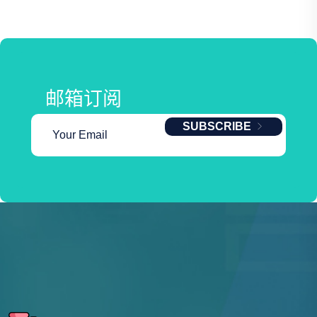
邮箱订阅
SUBSCRIBE