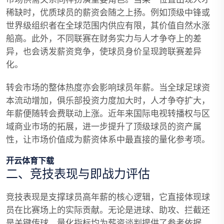
稀缺时，优质球员的薪资会随之上扬。例如顶级中锋或
世界级组织者在全球范围内供应有限，其价值自然水涨
船高。此外，不同联赛在财务实力与人才争夺上的差
异，也会诱发薪资竞争，使球员身价呈现跨联赛差异
化。
转会市场的整体热度亦会影响球员年薪。当全球足球资
本流动增加，俱乐部投资力度加大时，人才争夺扩大，
年薪便随转会费联动上涨。近年来国际电视转播权与区
域商业市场的拓展，进一步提升了顶级球员的资产属
性，让市场价值成为薪资体系中最直接的量化参考项。
开云体育下载
二、竞技表现与即战力评估
竞技表现是支撑球员高年薪的核心逻辑，它直接体现球
员在比赛场上的实际贡献。无论是进球、助攻、拦截还
是关键传球，量化指标均为薪资谈判提供了参考依据。