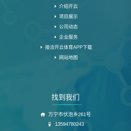
介绍开云
项目展示
公司动态
企业服务
接洽开云体育APP下载
网站地图
找到我们
万宁市伏泡乡261号
13594780243