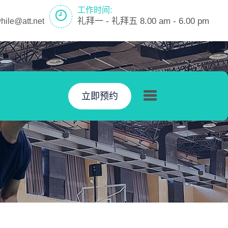
工作时间:
礼拜一 - 礼拜五 8.00 am - 6.00 pm
while@att.net
立即预约