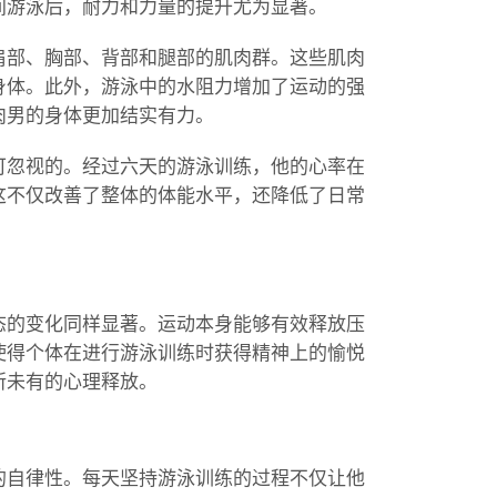
间游泳后，耐力和力量的提升尤为显著。
肩部、胸部、背部和腿部的肌肉群。这些肌肉
身体。此外，游泳中的水阻力增加了运动的强
肉男的身体更加结实有力。
可忽视的。经过六天的游泳训练，他的心率在
这不仅改善了整体的体能水平，还降低了日常
态的变化同样显著。运动本身能够有效释放压
使得个体在进行游泳训练时获得精神上的愉悦
所未有的心理释放。
的自律性。每天坚持游泳训练的过程不仅让他