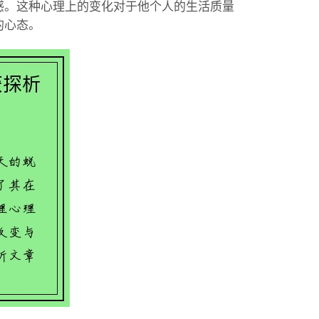
感。这种心理上的变化对于他个人的生活质量
的心态。