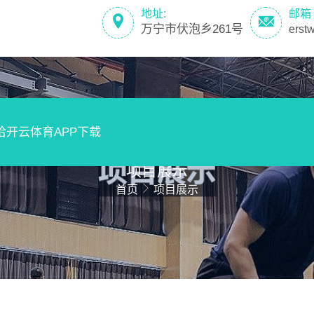
地址:
邮箱
万宁市伏泡乡261号
erst
洽开云体育APP下载
项目展示
首页
项目展示