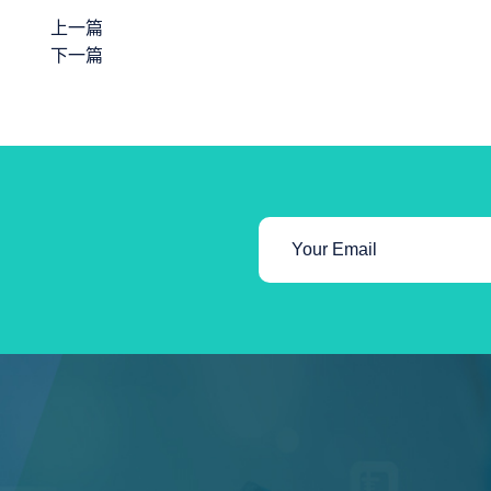
上一篇
下一篇