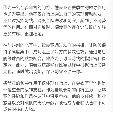
作为一名经验丰富的门将，德赫亚在赛季中的领导作用
也尤为突出。他不仅在场上通过自己的表现带动队友，
还通过指挥防线、调度全队进攻和防守，起到了不可替
代的作用。在面对强敌时，德赫亚的存在让曼联的防线
更加有序、更加稳定。
在与热刺的比赛中，德赫亚通过精准的指挥，让防线保
持了高度集中，成功阻止了对方的多次进攻。通过与后
防线球员的默契配合，他成为了球队防线的指挥官和稳
定器。此外，德赫亚还能够在比赛过程中根据场上形势
变化，适时做出调整，保证防守不漏一球。
德赫亚的领导作用不仅体现在场上，在更衣室里他也是
一位重要的精神支柱。作为曼联长期的门将主力，德赫
亚的经验和作风在球队中深受尊敬。他的责任感、职业
态度以及对球队的无私奉献，使他成为曼联队伍中不可
或缺的核心人物。