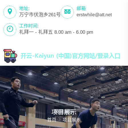
地址:
邮箱
万宁市伏泡乡261号
erstwhile@att.net
工作时间:
礼拜一 - 礼拜五 8.00 am - 6.00 pm
项目展示
首页
项目展示