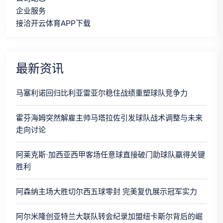
企业服务
接洽开云体育APP下载
最新资讯
马塞利诺回归比利亚雷亚尔稳住战绩重塑球队竞争力
霍芬海姆突然解雇主帅马塔拉佐引发球队战术调整与未来
走向讨论
阿莱克斯·加西亚西甲客场任意球直接破门助球队赢得关键
胜利
阿森纳主场大胜切尔西五球零封 完美复仇展示冠军实力
阿尔米隆创亚特兰大联队转会纪录加盟纽卡斯尔背后的崛