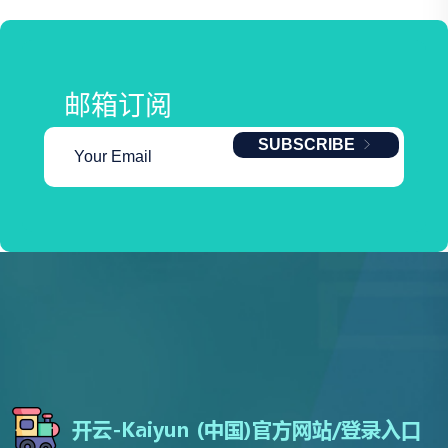
邮箱订阅
SUBSCRIBE