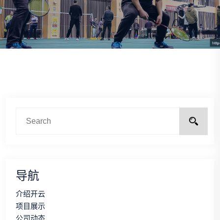
导航
介绍开云
项目展示
公司动态