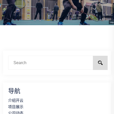
导航
介绍开云
项目展示
公司动态