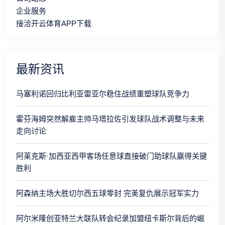
企业服务
接洽开云体育APP下载
最新资讯
马塞利诺回归比利亚雷亚尔稳住战绩重塑球队竞争力
霍芬海姆突然解雇主帅马塔拉佐引发球队战术调整与未来
走向讨论
阿莱克斯·加西亚西甲客场任意球直接破门助球队赢得关键
胜利
阿森纳主场大胜切尔西五球零封 完美复仇展示冠军实力
阿尔米隆创亚特兰大联队转会纪录加盟纽卡斯尔背后的崛