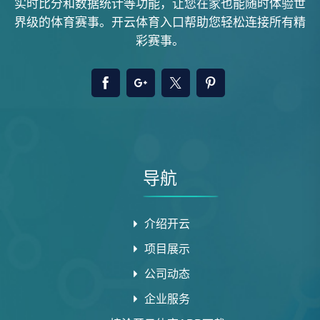
实时比分和数据统计等功能，让您在家也能随时体验世
界级的体育赛事。开云体育入口帮助您轻松连接所有精
彩赛事。
导航
介绍开云
项目展示
公司动态
企业服务