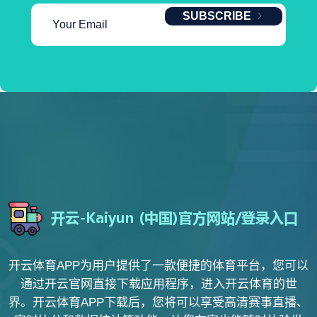
SUBSCRIBE
开云体育APP为用户提供了一款便捷的体育平台，您可以
通过开云官网直接下载应用程序，进入开云体育的世
界。开云体育APP下载后，您将可以享受高清赛事直播、