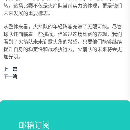
转。这场比赛不仅是火箭队当前实力的体现，更是他们
未来发展的重要标志。
从整体来看，火箭队的年轻阵容充满了无限可能。尽管
球队还面临着一些挑战，但通过这场比赛的表现，我们
看到了火箭队未来崭露头角的希望。只要他们能够继续
提升自身的稳定性和战术执行力，火箭队的未来将会更
加光明。
上一篇
下一篇
邮箱订阅