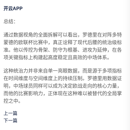
开云APP
总结：
通过数据视角的全面拆解可以看出，罗德里在对阵多特
蒙德的欧联杯比赛中，真正诠释了现代后腰的统治级标
准。他以传控为骨架、防守为根基、进攻为延伸，在各
项关键指标上构建起高度稳定且高效的中场体系。
这种统治力并非来自单一亮眼数据，而是源于多项指标
在时间维度与空间维度上的持续压制。罗德里用数据证
明，中场球员同样可以成为决定欧战走向的核心力量，
而他的比赛影响力，正体现在这种难以被替代的全局掌
控之中。
上一篇
下一篇