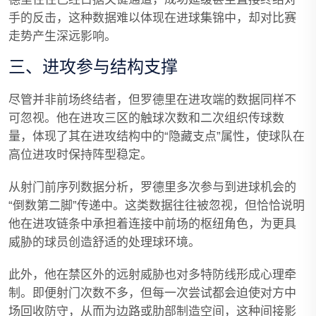
手的反击，这种数据难以体现在进球集锦中，却对比赛
走势产生深远影响。
三、进攻参与结构支撑
尽管并非前场终结者，但罗德里在进攻端的数据同样不
可忽视。他在进攻三区的触球次数和二次组织传球数
量，体现了其在进攻结构中的“隐藏支点”属性，使球队在
高位进攻时保持阵型稳定。
从射门前序列数据分析，罗德里多次参与到进球机会的
“倒数第二脚”传递中。这类数据往往被忽视，但恰恰说明
他在进攻链条中承担着连接中前场的枢纽角色，为更具
威胁的球员创造舒适的处理球环境。
此外，他在禁区外的远射威胁也对多特防线形成心理牵
制。即便射门次数不多，但每一次尝试都会迫使对方中
场回收防守，从而为边路或肋部制造空间，这种间接影