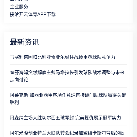
企业服务
接洽开云体育APP下载
最新资讯
马塞利诺回归比利亚雷亚尔稳住战绩重塑球队竞争力
霍芬海姆突然解雇主帅马塔拉佐引发球队战术调整与未来
走向讨论
阿莱克斯·加西亚西甲客场任意球直接破门助球队赢得关键
胜利
阿森纳主场大胜切尔西五球零封 完美复仇展示冠军实力
阿尔米隆创亚特兰大联队转会纪录加盟纽卡斯尔背后的崛