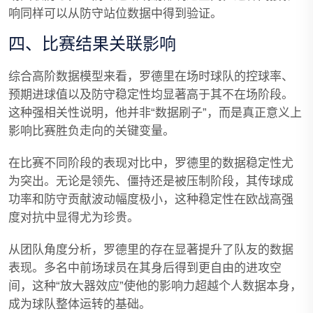
响同样可以从防守站位数据中得到验证。
四、比赛结果关联影响
综合高阶数据模型来看，罗德里在场时球队的控球率、
预期进球值以及防守稳定性均显著高于其不在场阶段。
这种强相关性说明，他并非“数据刷子”，而是真正意义上
影响比赛胜负走向的关键变量。
在比赛不同阶段的表现对比中，罗德里的数据稳定性尤
为突出。无论是领先、僵持还是被压制阶段，其传球成
功率和防守贡献波动幅度极小，这种稳定性在欧战高强
度对抗中显得尤为珍贵。
从团队角度分析，罗德里的存在显著提升了队友的数据
表现。多名中前场球员在其身后得到更自由的进攻空
间，这种“放大器效应”使他的影响力超越个人数据本身，
成为球队整体运转的基础。