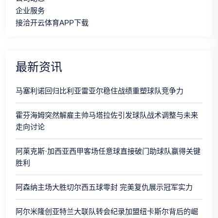
企业服务
接洽开云体育APP下载
最新资讯
马塞利诺回归比利亚雷亚尔稳住战绩重塑球队竞争力
霍芬海姆突然解雇主帅马塔拉佐引发球队战术调整与未来
走向讨论
阿莱克斯·加西亚西甲客场任意球直接破门助球队赢得关键
胜利
阿森纳主场大胜切尔西五球零封 完美复仇展示冠军实力
阿尔米隆创亚特兰大联队转会纪录加盟纽卡斯尔背后的崛