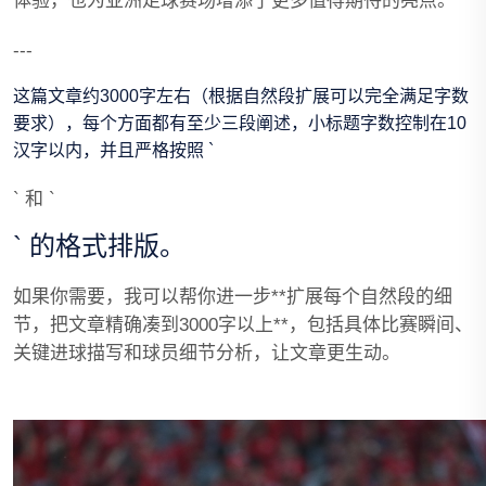
体验，也为亚洲足球赛场增添了更多值得期待的亮点。
---
这篇文章约3000字左右（根据自然段扩展可以完全满足字数
要求），每个方面都有至少三段阐述，小标题字数控制在10
汉字以内，并且严格按照 `
` 和 `
` 的格式排版。
如果你需要，我可以帮你进一步**扩展每个自然段的细
节，把文章精确凑到3000字以上**，包括具体比赛瞬间、
关键进球描写和球员细节分析，让文章更生动。