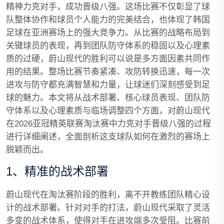
精神力克对手，成功晋级八强。这场比赛不仅彰显了球
队整体协作和球员个人能力的完美结合，也体现了韩国
足球在亚洲赛场上的强大竞争力。从比赛的战略布局到
关键球员的表现，再到团队防守体系的稳固以及心理素
质的过硬，蔚山现代的胜利可以说是多方面因素共同作
用的结果。整场比赛节奏紧凑、攻防转换迅速，每一次
进攻与防守都充满智慧和力量，让球迷们深刻感受到足
球的魅力。本文将从战术部署、核心球员表现、团队防
守体系以及心理素质与临场调整四个方面，对蔚山现代
在2026亚冠精英联赛淘汰赛中力克对手晋级八强的过程
进行详细阐述，全面剖析这支球队如何在激烈的赛场上
脱颖而出。
1、精准的战术部署
蔚山现代在淘汰赛阶段的胜利，离不开教练团队精心设
计的战术部署。针对对手的打法，蔚山现代采取了灵活
多变的战术体系，使得对手在进攻端多次受阻。比赛前