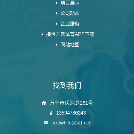
项目展示
公司动态
企业服务
接洽开云体育APP下载
网站地图
找到我们
万宁市伏泡乡261号
13594780243
erstwhile@att.net