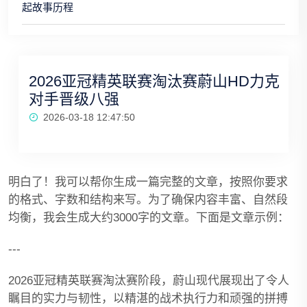
起故事历程
2026亚冠精英联赛淘汰赛蔚山HD力克
对手晋级八强
2026-03-18 12:47:50
明白了！我可以帮你生成一篇完整的文章，按照你要求
的格式、字数和结构来写。为了确保内容丰富、自然段
均衡，我会生成大约3000字的文章。下面是文章示例：
---
2026亚冠精英联赛淘汰赛阶段，蔚山现代展现出了令人
瞩目的实力与韧性，以精湛的战术执行力和顽强的拼搏