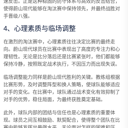
速反击。正是这种稳固的防守体系与高效的反击结合，
使得蔚山现代能够在淘汰赛中保持领先，并最终战胜对
手晋级八强。
4、心理素质与临场调整
在激烈的淘汰赛中，心理素质往往决定比赛的最终走
向。蔚山现代球员在比赛中表现出了高度的专注力和心
理韧性。无论是比分落后还是比赛紧张时，他们都能够
保持冷静，按照既定战术执行，不因压力而出现失误。
临场调整能力同样是蔚山现代胜利的关键。教练组根据
比赛形势，及时调整阵型和换人策略，使球队能够适应
对手的变化。在比赛中，球队通过战术变化有效抑制了
对手的优势，稳住局面，为最终获胜奠定基础。
此外，球队内部的团结与信任也是心理素质的重要体
现。球员之间互相鼓励、默契配合，使得整个团队在比
赛中能够发挥出最强水平。无论面对怎样的困难和压