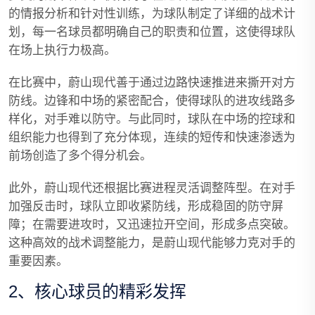
的情报分析和针对性训练，为球队制定了详细的战术计
划，每一名球员都明确自己的职责和位置，这使得球队
在场上执行力极高。
在比赛中，蔚山现代善于通过边路快速推进来撕开对方
防线。边锋和中场的紧密配合，使得球队的进攻线路多
样化，对手难以防守。与此同时，球队在中场的控球和
组织能力也得到了充分体现，连续的短传和快速渗透为
前场创造了多个得分机会。
此外，蔚山现代还根据比赛进程灵活调整阵型。在对手
加强反击时，球队立即收紧防线，形成稳固的防守屏
障；在需要进攻时，又迅速拉开空间，形成多点突破。
这种高效的战术调整能力，是蔚山现代能够力克对手的
重要因素。
2、核心球员的精彩发挥