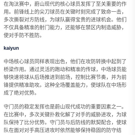
在淘汰赛中，蔚山现代的核心球员发挥了至关重要的作
用。前锋线上的尖刀球员在关键时刻完成了致命一击，
多次撕裂对方防线，为球队赢得宝贵的进球机会。他们
不仅具备精准的射门能力，还能够在禁区内制造威胁，
使对手防不胜防。
kaiyun
中场核心球员同样表现出色，他们在攻防转换中起到了
桥梁作用。通过灵活的跑动和精准的传球，中场球员能
够快速将球从后场推进到前场，控制比赛节奏，并为前
锋提供精准助攻。这种全场覆盖能力，使球队在中场形
成了绝对优势。
守门员的稳定发挥也是蔚山现代成功的重要因素之一。
在比赛中，多次关键扑救化解了对手的威胁进攻，为球
队保持了比分优势。守门员与后防线的默契配合，使球
队在面对对手高压进攻时依然能够保持稳固的防守结