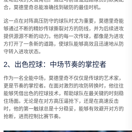
合，莫德里奇总能准确找到破防的最佳时机。
这一点在对阵高压防守的球队时尤为重要，莫德里奇能
够通过不断的精妙传球撕裂对方的防线，并为后续进攻
提供源源不断的动力。他的每一次传球，都像是为进攻
方打开了一条新的道路，使球队能够高效且迅速地从防
守转入进攻状态。
2、出色控球：中场节奏的掌控者
作为一名全能中场，莫德里奇不仅仅是传球的艺术家，
更是节奏的掌控者。在面对激烈的攻防转换时，他往往
能够凭借出色的控球技术，帮助球队在最关键的时刻稳
住场面。无论是在对方高压逼抢下，还是在高速反击
时，他的第一触球总是十分稳妥，能够有效避开对方的
抢断，进而控制比赛节奏。