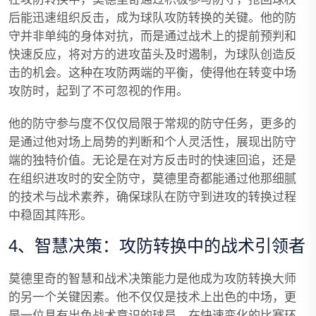
后能迅速组织反击，成为球队攻防转换的关键。他的防
守并非单纯的身体对抗，而是通过战术上的提前预判和
快速反应，将对方的进攻苗头及时遏制，为球队创造反
击的机会。这种在攻防两端的平衡，使得他在转变中场
攻防时，起到了不可忽视的作用。
他的防守参与度不仅仅局限于常规的防守任务，更多的
是通过他对场上局势的判断和个人灵活性，展现出防守
端的独特价值。无论是在对方反击时的快速回追，还是
在组织进攻时的安全防守，莫德里奇都能通过他那细腻
的技术与战术素养，确保球队在防守到进攻的转换过程
中稳固其阵形。
4、智慧决策：攻防转换中的战术引领者
莫德里奇的智慧和战术决策能力是他成为攻防转换大师
的另一个关键因素。他不仅仅是技术上出色的中场，更
是一位具有出色战术意识的球员。在快速变化的比赛环