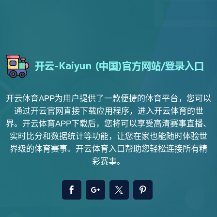
开云体育APP为用户提供了一款便捷的体育平台，您可以
通过开云官网直接下载应用程序，进入开云体育的世
界。开云体育APP下载后，您将可以享受高清赛事直播、
实时比分和数据统计等功能，让您在家也能随时体验世
界级的体育赛事。开云体育入口帮助您轻松连接所有精
彩赛事。