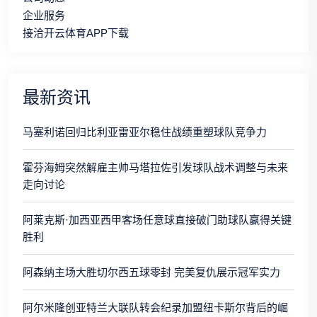
企业服务
接洽开云体育APP下载
最新资讯
马塞利诺回归比利亚雷亚尔稳住战绩重塑球队竞争力
霍芬海姆突然解雇主帅马塔拉佐引发球队战术调整与未来
走向讨论
阿莱克斯·加西亚西甲客场任意球直接破门助球队赢得关键
胜利
阿森纳主场大胜切尔西五球零封 完美复仇展示冠军实力
阿尔米隆创亚特兰大联队转会纪录加盟纽卡斯尔背后的崛