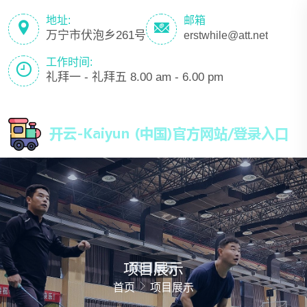
地址:
邮箱
万宁市伏泡乡261号
erstwhile@att.net
工作时间:
礼拜一 - 礼拜五 8.00 am - 6.00 pm
项目展示
首页
项目展示